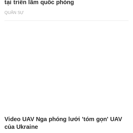
tại triển lãm quốc phòng
QUÂN SỰ
Video UAV Nga phóng lưới 'tóm gọn' UAV
của Ukraine