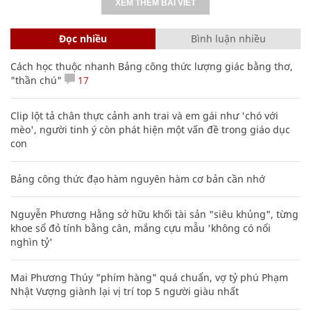
XEM THÊM BÀI VIẾT
Đọc nhiều
Bình luận nhiều
Cách học thuộc nhanh Bảng công thức lượng giác bằng thơ,
"thần chú"
17
Clip lột tả chân thực cảnh anh trai và em gái như 'chó với
mèo', người tinh ý còn phát hiện một vấn đề trong giáo dục
con
Bảng công thức đạo hàm nguyên hàm cơ bản cần nhớ
Nguyễn Phương Hằng sở hữu khối tài sản "siêu khủng", từng
khoe sổ đỏ tính bằng cân, mắng cựu mẫu 'không có nổi
nghìn tỷ'
Mai Phương Thúy "phím hàng" quá chuẩn, vợ tỷ phú Phạm
Nhật Vượng giành lại vị trí top 5 người giàu nhất