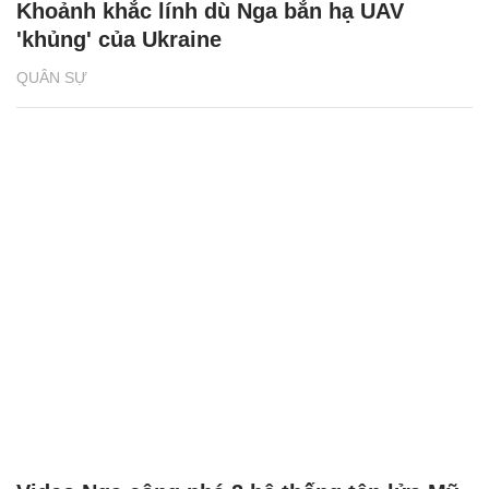
Khoảnh khắc lính dù Nga bắn hạ UAV
'khủng' của Ukraine
QUÂN SỰ