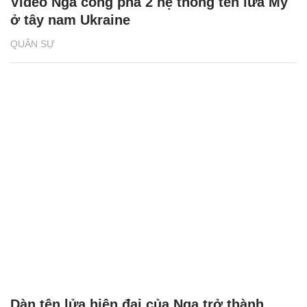
Video Nga công phá 2 hệ thống tên lửa Mỹ
ở tây nam Ukraine
QUÂN SỰ
Dàn tên lửa hiện đại của Nga trở thành