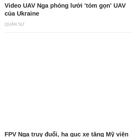
Video UAV Nga phóng lưới 'tóm gọn' UAV
của Ukraine
QUÂN SỰ
FPV Nga truy đuổi, hạ gục xe tăng Mỹ viện