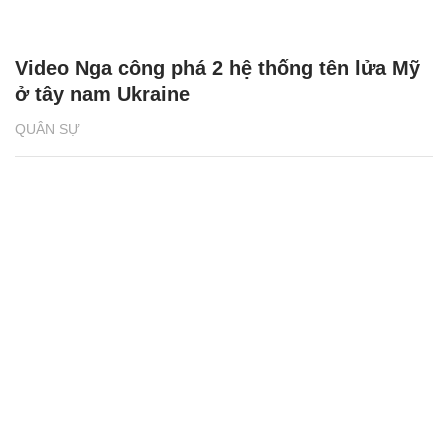
Video Nga công phá 2 hệ thống tên lửa Mỹ
ở tây nam Ukraine
QUÂN SỰ