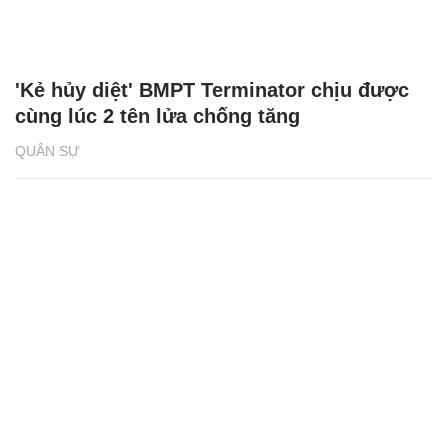
'Kẻ hủy diệt' BMPT Terminator chịu được
cùng lúc 2 tên lửa chống tăng
QUÂN SỰ