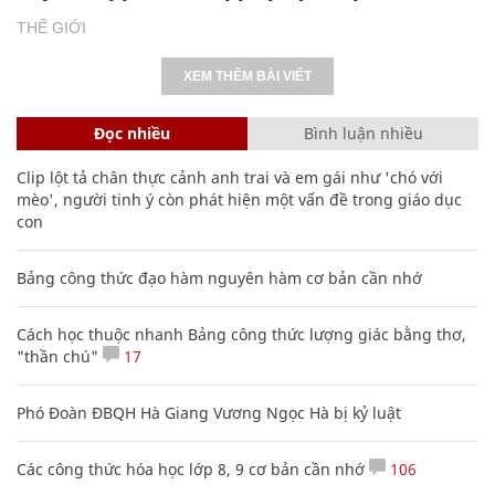
THẾ GIỚI
XEM THÊM BÀI VIẾT
Đọc nhiều
Bình luận nhiều
Clip lột tả chân thực cảnh anh trai và em gái như 'chó với
mèo', người tinh ý còn phát hiện một vấn đề trong giáo dục
con
Bảng công thức đạo hàm nguyên hàm cơ bản cần nhớ
Cách học thuộc nhanh Bảng công thức lượng giác bằng thơ,
"thần chú"
17
Phó Đoàn ĐBQH Hà Giang Vương Ngọc Hà bị kỷ luật
Các công thức hóa học lớp 8, 9 cơ bản cần nhớ
106