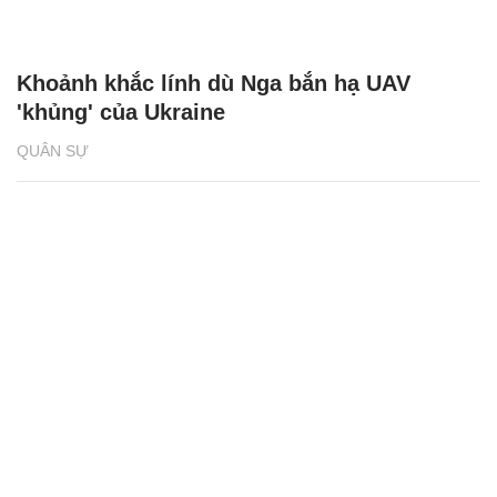
Khoảnh khắc lính dù Nga bắn hạ UAV
'khủng' của Ukraine
QUÂN SỰ