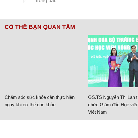
CÓ THỂ BẠN QUAN TÂM
Chăm sóc sức khỏe cần thực hiện
GS.TS Nguyễn Thị Lan ti
ngay khi cơ thể còn khỏe
chức Giám đốc Học viện
Việt Nam