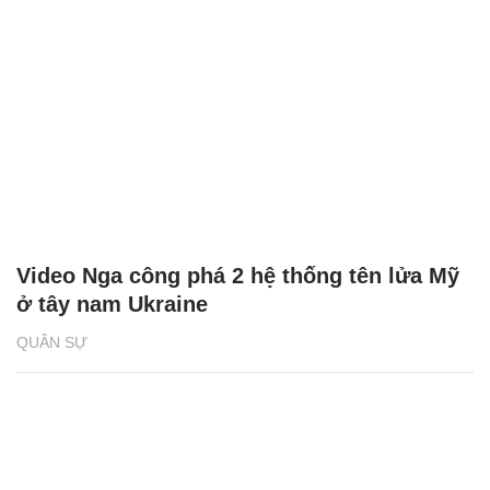
Video Nga công phá 2 hệ thống tên lửa Mỹ
ở tây nam Ukraine
QUÂN SỰ