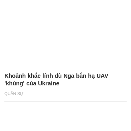
Khoảnh khắc lính dù Nga bắn hạ UAV
'khủng' của Ukraine
QUÂN SỰ