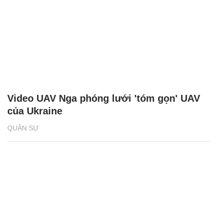
Video UAV Nga phóng lưới 'tóm gọn' UAV
của Ukraine
QUÂN SỰ