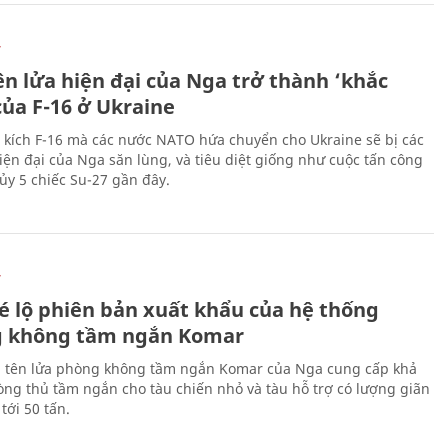
Ự
ên lửa hiện đại của Nga trở thành ‘khắc
của F-16 ở Ukraine
 kích F-16 mà các nước NATO hứa chuyển cho Ukraine sẽ bị các
hiện đại của Nga săn lùng, và tiêu diệt giống như cuộc tấn công
ủy 5 chiếc Su-27 gần đây.
Ự
é lộ phiên bản xuất khẩu của hệ thống
 không tầm ngắn Komar
 tên lửa phòng không tầm ngắn Komar của Nga cung cấp khả
ng thủ tầm ngắn cho tàu chiến nhỏ và tàu hỗ trợ có lượng giãn
tới 50 tấn.