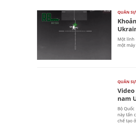
QUÂN S
Khoản
Ukrai
Một lính
một máy 
QUÂN S
Video
nam U
Bộ Quốc 
này tấn 
chế tạo 