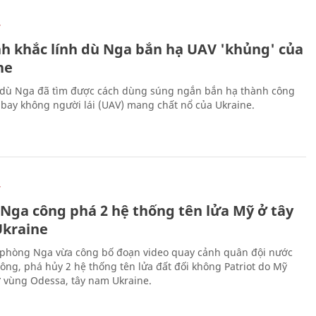
Ự
h khắc lính dù Nga bắn hạ UAV 'khủng' của
ne
 dù Nga đã tìm được cách dùng súng ngắn bắn hạ thành công
bay không người lái (UAV) mang chất nổ của Ukraine.
Ự
 Nga công phá 2 hệ thống tên lửa Mỹ ở tây
kraine
phòng Nga vừa công bố đoạn video quay cảnh quân đội nước
công, phá hủy 2 hệ thống tên lửa đất đối không Patriot do Mỹ
ở vùng Odessa, tây nam Ukraine.