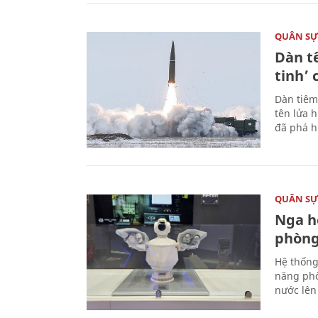
QUÂN S
Dàn t
tinh’ 
Dàn tiêm
tên lửa 
đã phá h
QUÂN S
Nga h
phòng
Hệ thống
năng phò
nước lên 