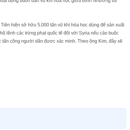
oạt động buôn bán vũ khí hóa học giữa Bình Nhưỡng và
Tiên hiện sở hữu 5.000 tấn vũ khí hóa học dùng để sản xuất
hộ lệnh các trừng phạt quốc tế đối với Syria nếu cáo buộc
c tấn công người dân được xác minh. Theo ông Kim, đây sẽ