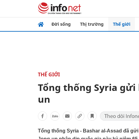
Đời sống
Thị trường
Thế giới
THẾ GIỚI
Tổng thống Syria gửi 
un
Tổng thống Syria - Bashar al-Assad đã gửi
Jong-un nhân dịp quốc gia này kỷ niệm 65