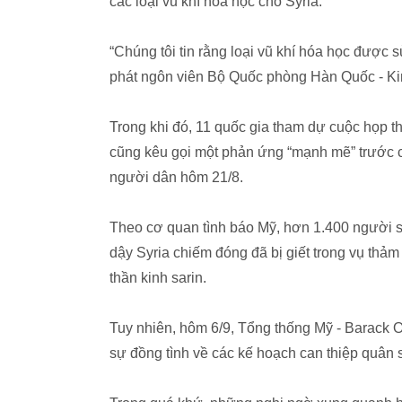
các loại vũ khí hóa học cho Syria.
“Chúng tôi tin rằng loại vũ khí hóa học được 
phát ngôn viên Bộ Quốc phòng Hàn Quốc - Ki
Trong khi đó, 11 quốc gia tham dự cuộc họp t
cũng kêu gọi một phản ứng “mạnh mẽ” trước c
người dân hôm 21/8.
Theo cơ quan tình báo Mỹ, hơn 1.400 người s
dậy Syria chiếm đóng đã bị giết trong vụ thảm
thần kinh sarin.
Tuy nhiên, hôm 6/9, Tổng thống Mỹ - Barack 
sự đồng tình về các kế hoạch can thiệp quân s