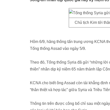
Chủ tịch Kim tới t
Hôm 6/9, hãng thông tấn trung ương KCNA th
Tổng thống Assad vào ngày 5/9.
Theo đó, Tổng thống Syria đã gửi “những lời 
thiện” nhân dịp kỷ niệm 65 năm thành lập Cộ
KCNA cho biết ông Assad còn tái khẳng định 
“thân thiệt và hợp tác” giữa Syria và Triều Tiê
Thông tin trên được công bố chỉ sau một ng