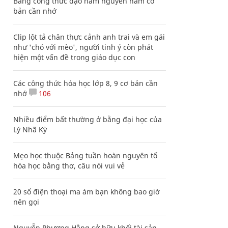
Bảng công thức đạo hàm nguyên hàm cơ
bản cần nhớ
Clip lột tả chân thực cảnh anh trai và em gái
như 'chó với mèo', người tinh ý còn phát
hiện một vấn đề trong giáo dục con
Các công thức hóa học lớp 8, 9 cơ bản cần
nhớ
106
Nhiều điểm bất thường ở bằng đại học của
Lý Nhã Kỳ
Mẹo học thuộc Bảng tuần hoàn nguyên tố
hóa học bằng thơ, câu nói vui vẻ
20 số điện thoại ma ám bạn không bao giờ
nên gọi
Nguyễn Phương Hằng sở hữu khối tài sản