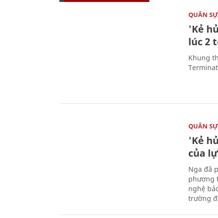
QUÂN S
'Kẻ h
lúc 2 
Khung th
Terminato
QUÂN S
'Kẻ h
của l
Nga đã p
phương t
nghệ bảo
trường đô