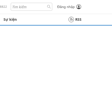
18822
Đăng nhập
Sự kiện
RSS