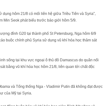
sử dụng hôm 21/8 có mối liên hệ giữa Triều Tiên và Syria”,
m Min Seok phát biểu trước báo giới hôm 5/9.
hượng đỉnh G20 tại thành phố St Petersburg, Nga hôm 6/9
áo buộc chính phủ Syria sử dụng vũ khí hóa học thảm sát
inh sống tại khu vực ngoại ô thủ đô Damascus do quân nổi
 sát bằng vũ khí hóa học hôm 21/8, liên quan tới chất độc
Obama và Tổng thống Nga - Vladimir Putin đã không đạt được
ự của Mỹ tại Syria.