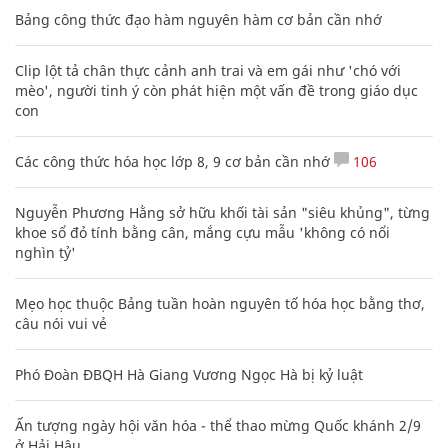
Bảng công thức đạo hàm nguyên hàm cơ bản cần nhớ
Clip lột tả chân thực cảnh anh trai và em gái như 'chó với
mèo', người tinh ý còn phát hiện một vấn đề trong giáo dục
con
Các công thức hóa học lớp 8, 9 cơ bản cần nhớ
106
Nguyễn Phương Hằng sở hữu khối tài sản "siêu khủng", từng
khoe sổ đỏ tính bằng cân, mắng cựu mẫu 'không có nổi
nghìn tỷ'
Mẹo học thuộc Bảng tuần hoàn nguyên tố hóa học bằng thơ,
câu nói vui vẻ
Phó Đoàn ĐBQH Hà Giang Vương Ngọc Hà bị kỷ luật
Ấn tượng ngày hội văn hóa - thể thao mừng Quốc khánh 2/9
ở Hải Hậu