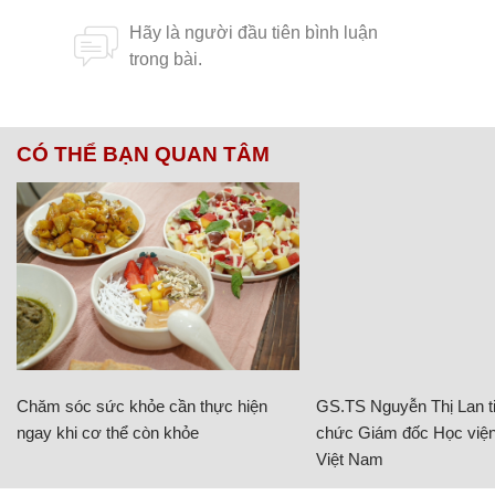
CÓ THỂ BẠN QUAN TÂM
Chăm sóc sức khỏe cần thực hiện
GS.TS Nguyễn Thị Lan ti
ngay khi cơ thể còn khỏe
chức Giám đốc Học viện
Việt Nam