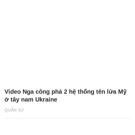
Video Nga công phá 2 hệ thống tên lửa Mỹ
ở tây nam Ukraine
QUÂN SỰ