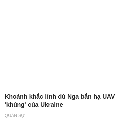
Khoảnh khắc lính dù Nga bắn hạ UAV
'khủng' của Ukraine
QUÂN SỰ