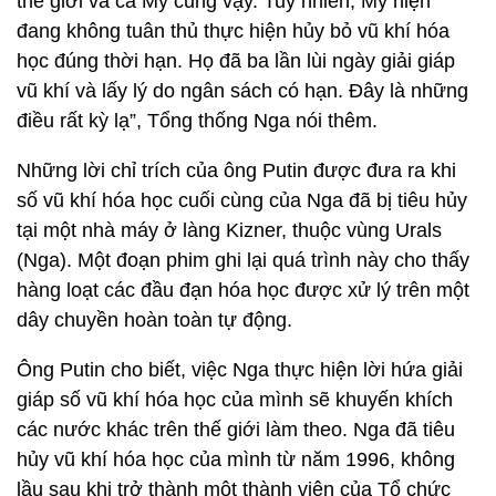
thế giới và cả Mỹ cũng vậy. Tuy nhiên, Mỹ hiện
đang không tuân thủ thực hiện hủy bỏ vũ khí hóa
học đúng thời hạn. Họ đã ba lần lùi ngày giải giáp
vũ khí và lấy lý do ngân sách có hạn. Đây là những
điều rất kỳ lạ”, Tổng thống Nga nói thêm.
Những lời chỉ trích của ông Putin được đưa ra khi
số vũ khí hóa học cuối cùng của Nga đã bị tiêu hủy
tại một nhà máy ở làng Kizner, thuộc vùng Urals
(Nga). Một đoạn phim ghi lại quá trình này cho thấy
hàng loạt các đầu đạn hóa học được xử lý trên một
dây chuyền hoàn toàn tự động.
Ông Putin cho biết, việc Nga thực hiện lời hứa giải
giáp số vũ khí hóa học của mình sẽ khuyến khích
các nước khác trên thế giới làm theo. Nga đã tiêu
hủy vũ khí hóa học của mình từ năm 1996, không
lầu sau khi trở thành một thành viên của Tổ chức