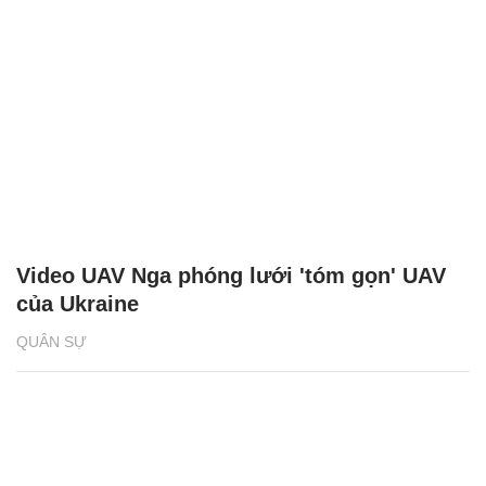
Video UAV Nga phóng lưới 'tóm gọn' UAV
của Ukraine
QUÂN SỰ