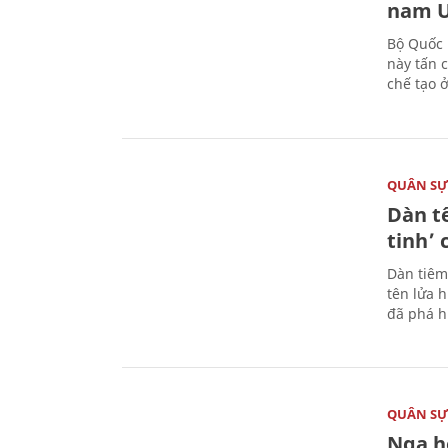
nam U
Bộ Quốc 
này tấn 
chế tạo 
QUÂN S
Dàn t
tinh’ 
Dàn tiêm
tên lửa 
đã phá h
QUÂN S
Nga h