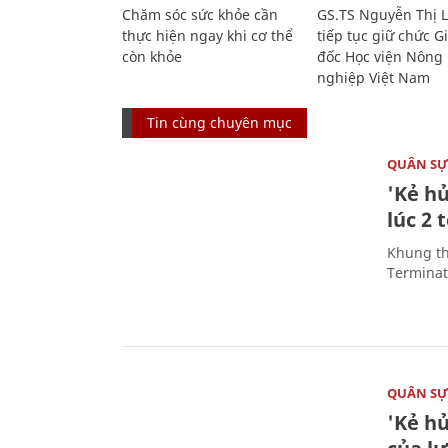
Chăm sóc sức khỏe cần
GS.TS Nguyễn Thị 
thực hiện ngay khi cơ thể
tiếp tục giữ chức 
còn khỏe
đốc Học viện Nông
nghiệp Việt Nam
Tin cùng chuyên mục
QUÂN S
'Kẻ h
lúc 2 
Khung th
Terminato
QUÂN S
'Kẻ h