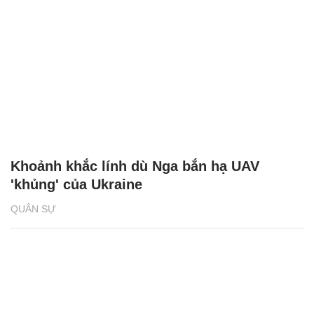
Khoảnh khắc lính dù Nga bắn hạ UAV
'khủng' của Ukraine
QUÂN SỰ