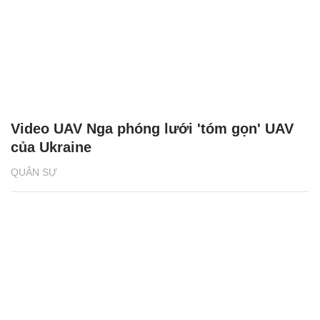
Video UAV Nga phóng lưới 'tóm gọn' UAV
của Ukraine
QUÂN SỰ