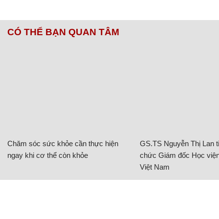
CÓ THỂ BẠN QUAN TÂM
Chăm sóc sức khỏe cần thực hiện
GS.TS Nguyễn Thị Lan ti
ngay khi cơ thể còn khỏe
chức Giám đốc Học viện
Việt Nam