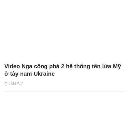
Video Nga công phá 2 hệ thống tên lửa Mỹ
ở tây nam Ukraine
QUÂN SỰ