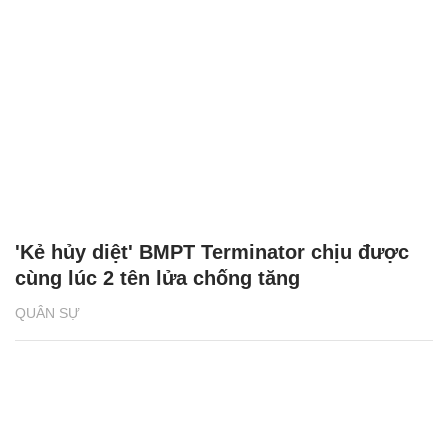
'Kẻ hủy diệt' BMPT Terminator chịu được
cùng lúc 2 tên lửa chống tăng
QUÂN SỰ