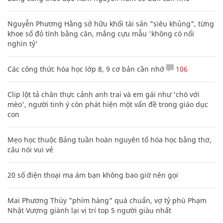
Nguyễn Phương Hằng sở hữu khối tài sản "siêu khủng", từng
khoe sổ đỏ tính bằng cân, mắng cựu mẫu 'không có nổi
nghìn tỷ'
Các công thức hóa học lớp 8, 9 cơ bản cần nhớ
106
Clip lột tả chân thực cảnh anh trai và em gái như 'chó với
mèo', người tinh ý còn phát hiện một vấn đề trong giáo dục
con
Mẹo học thuộc Bảng tuần hoàn nguyên tố hóa học bằng thơ,
câu nói vui vẻ
20 số điện thoại ma ám bạn không bao giờ nên gọi
Mai Phương Thúy "phím hàng" quá chuẩn, vợ tỷ phú Phạm
Nhật Vượng giành lại vị trí top 5 người giàu nhất