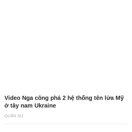
Video Nga công phá 2 hệ thống tên lửa Mỹ
ở tây nam Ukraine
QUÂN SỰ