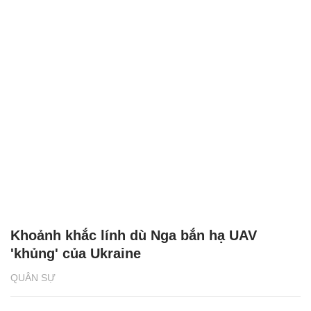
Khoảnh khắc lính dù Nga bắn hạ UAV
'khủng' của Ukraine
QUÂN SỰ