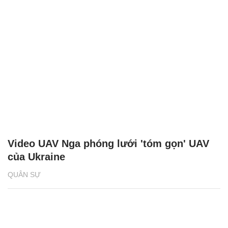
Video UAV Nga phóng lưới 'tóm gọn' UAV
của Ukraine
QUÂN SỰ