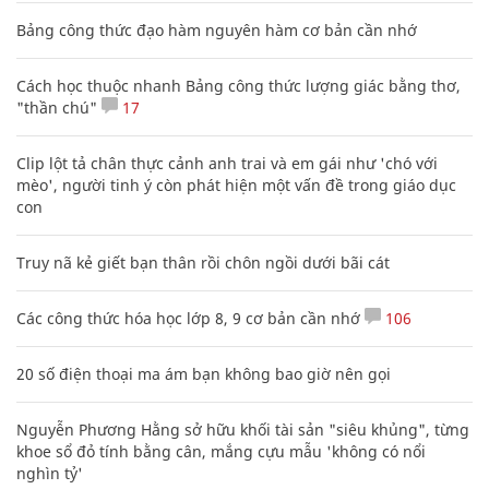
Bảng công thức đạo hàm nguyên hàm cơ bản cần nhớ
Cách học thuộc nhanh Bảng công thức lượng giác bằng thơ,
"thần chú"
17
Clip lột tả chân thực cảnh anh trai và em gái như 'chó với
mèo', người tinh ý còn phát hiện một vấn đề trong giáo dục
con
Truy nã kẻ giết bạn thân rồi chôn ngồi dưới bãi cát
Các công thức hóa học lớp 8, 9 cơ bản cần nhớ
106
20 số điện thoại ma ám bạn không bao giờ nên gọi
Nguyễn Phương Hằng sở hữu khối tài sản "siêu khủng", từng
khoe sổ đỏ tính bằng cân, mắng cựu mẫu 'không có nổi
nghìn tỷ'