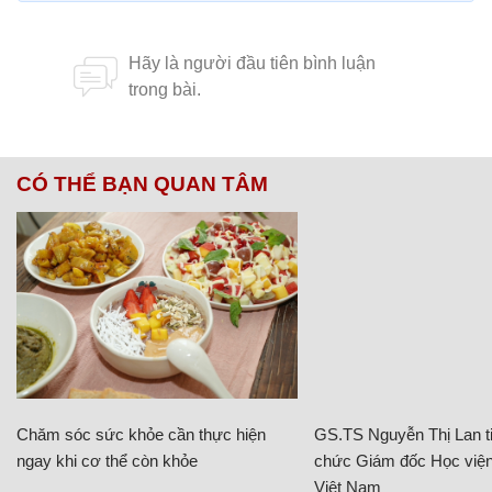
CÓ THỂ BẠN QUAN TÂM
Chăm sóc sức khỏe cần thực hiện
GS.TS Nguyễn Thị Lan ti
ngay khi cơ thể còn khỏe
chức Giám đốc Học viện
Việt Nam