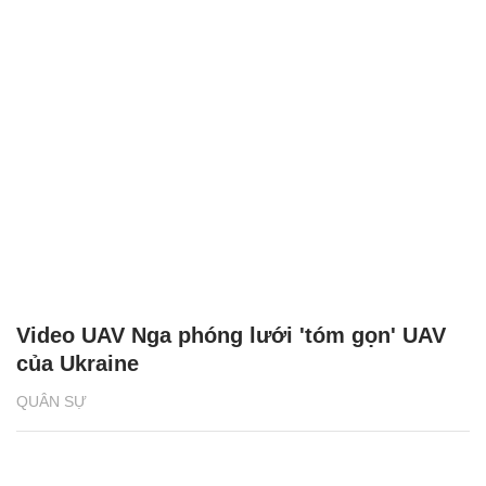
Video UAV Nga phóng lưới 'tóm gọn' UAV
của Ukraine
QUÂN SỰ