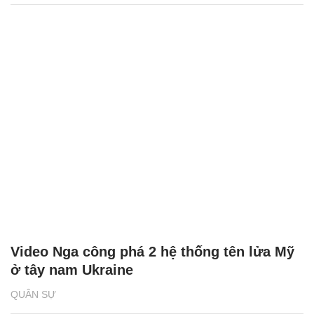
Video Nga công phá 2 hệ thống tên lửa Mỹ
ở tây nam Ukraine
QUÂN SỰ