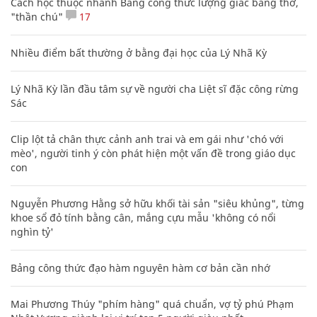
Cách học thuộc nhanh Bảng công thức lượng giác bằng thơ,
"thần chú"
17
Nhiều điểm bất thường ở bằng đại học của Lý Nhã Kỳ
Lý Nhã Kỳ lần đầu tâm sự về người cha Liệt sĩ đặc công rừng
Sác
Clip lột tả chân thực cảnh anh trai và em gái như 'chó với
mèo', người tinh ý còn phát hiện một vấn đề trong giáo dục
con
Nguyễn Phương Hằng sở hữu khối tài sản "siêu khủng", từng
khoe sổ đỏ tính bằng cân, mắng cựu mẫu 'không có nổi
nghìn tỷ'
Bảng công thức đạo hàm nguyên hàm cơ bản cần nhớ
Mai Phương Thúy "phím hàng" quá chuẩn, vợ tỷ phú Phạm