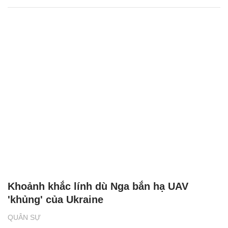
Khoảnh khắc lính dù Nga bắn hạ UAV
'khủng' của Ukraine
QUÂN SỰ