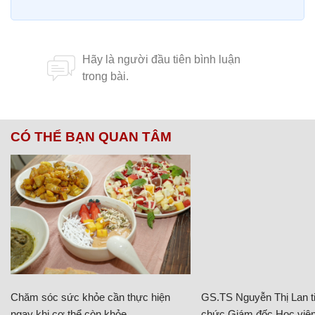
CÓ THỂ BẠN QUAN TÂM
Chăm sóc sức khỏe cần thực hiện
GS.TS Nguyễn Thị Lan ti
ngay khi cơ thể còn khỏe
chức Giám đốc Học viện