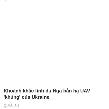
Khoảnh khắc lính dù Nga bắn hạ UAV
'khủng' của Ukraine
QUÂN SỰ