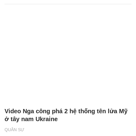
Video Nga công phá 2 hệ thống tên lửa Mỹ
ở tây nam Ukraine
QUÂN SỰ