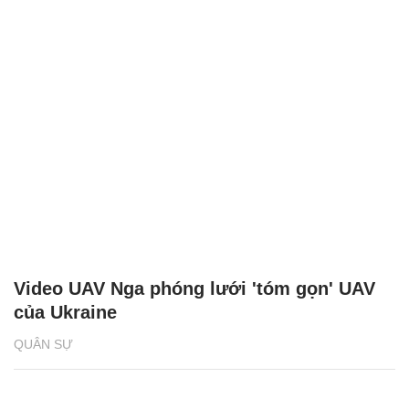
Video UAV Nga phóng lưới 'tóm gọn' UAV
của Ukraine
QUÂN SỰ