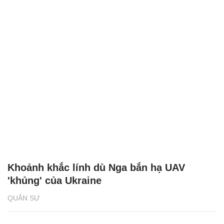
Khoảnh khắc lính dù Nga bắn hạ UAV
'khủng' của Ukraine
QUÂN SỰ