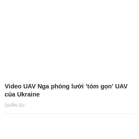
Video UAV Nga phóng lưới 'tóm gọn' UAV
của Ukraine
QUÂN SỰ