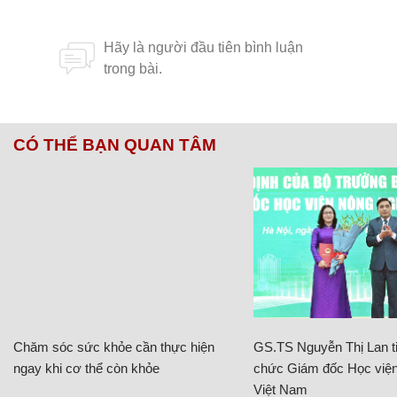
CÓ THỂ BẠN QUAN TÂM
Chăm sóc sức khỏe cần thực hiện
GS.TS Nguyễn Thị Lan ti
ngay khi cơ thể còn khỏe
chức Giám đốc Học viện
Việt Nam