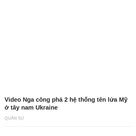
Video Nga công phá 2 hệ thống tên lửa Mỹ
ở tây nam Ukraine
QUÂN SỰ