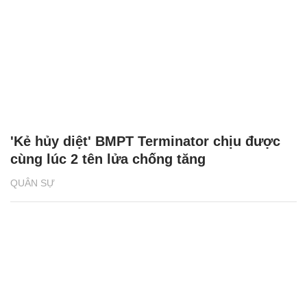
'Kẻ hủy diệt' BMPT Terminator chịu được
cùng lúc 2 tên lửa chống tăng
QUÂN SỰ