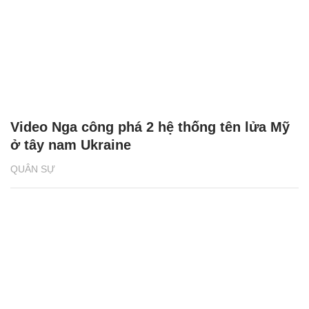
Video Nga công phá 2 hệ thống tên lửa Mỹ
ở tây nam Ukraine
QUÂN SỰ