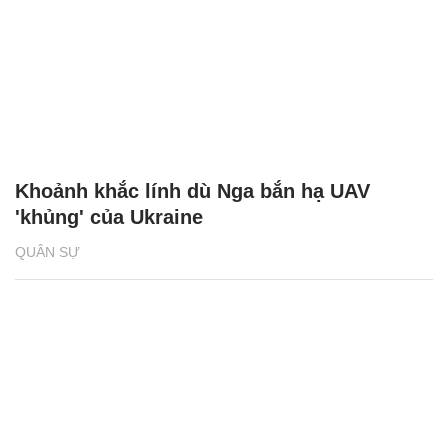
Khoảnh khắc lính dù Nga bắn hạ UAV
'khủng' của Ukraine
QUÂN SỰ