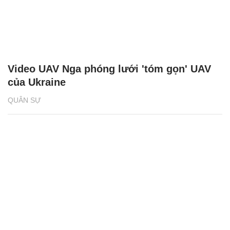
Video UAV Nga phóng lưới 'tóm gọn' UAV
của Ukraine
QUÂN SỰ