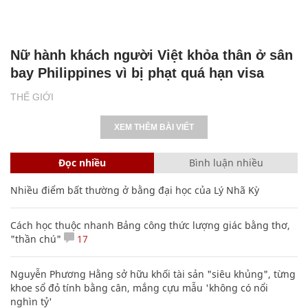
Nữ hành khách người Việt khỏa thân ở sân
bay Philippines vì bị phạt quá hạn visa
THẾ GIỚI
XEM THÊM BÀI VIẾT
Đọc nhiều
Bình luận nhiều
Nhiều điểm bất thường ở bằng đại học của Lý Nhã Kỳ
Cách học thuộc nhanh Bảng công thức lượng giác bằng thơ,
"thần chú"
17
Nguyễn Phương Hằng sở hữu khối tài sản "siêu khủng", từng
khoe sổ đỏ tính bằng cân, mắng cựu mẫu 'không có nổi
nghìn tỷ'