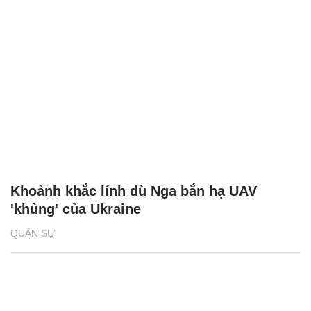
Khoảnh khắc lính dù Nga bắn hạ UAV
'khủng' của Ukraine
QUÂN SỰ