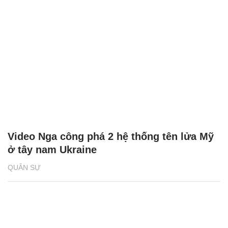
Video Nga công phá 2 hệ thống tên lửa Mỹ
ở tây nam Ukraine
QUÂN SỰ