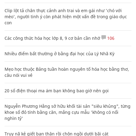
Clip lột tả chân thực cảnh anh trai và em gái như 'chó với
mèo', người tinh ý còn phát hiện một vấn đề trong giáo dục
con
Các công thức hóa học lớp 8, 9 cơ bản cần nhớ
106
Nhiều điểm bất thường ở bằng đại học của Lý Nhã Kỳ
Mẹo học thuộc Bảng tuần hoàn nguyên tố hóa học bằng thơ,
câu nói vui vẻ
20 số điện thoại ma ám bạn không bao giờ nên gọi
Nguyễn Phương Hằng sở hữu khối tài sản "siêu khủng", từng
khoe sổ đỏ tính bằng cân, mắng cựu mẫu 'không có nổi
nghìn tỷ'
Truy nã kẻ giết bạn thân rồi chôn ngồi dưới bãi cát