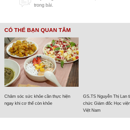
CÓ THỂ BẠN QUAN TÂM
Chăm sóc sức khỏe cần thực hiện
GS.TS Nguyễn Thị Lan ti
ngay khi cơ thể còn khỏe
chức Giám đốc Học viện
Việt Nam