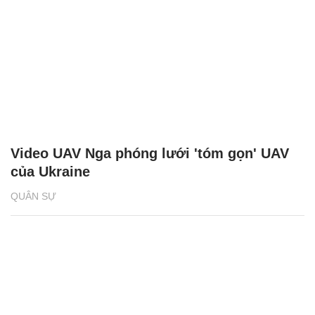
Video UAV Nga phóng lưới 'tóm gọn' UAV
của Ukraine
QUÂN SỰ