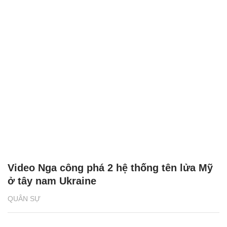
Video Nga công phá 2 hệ thống tên lửa Mỹ
ở tây nam Ukraine
QUÂN SỰ