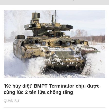
'Kẻ hủy diệt' BMPT Terminator chịu được
cùng lúc 2 tên lửa chống tăng
QUÂN SỰ