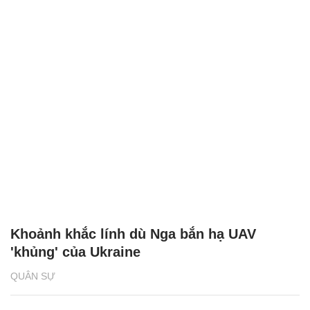
Khoảnh khắc lính dù Nga bắn hạ UAV
'khủng' của Ukraine
QUÂN SỰ