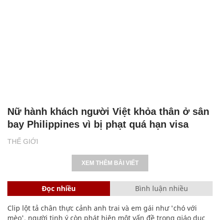
Nữ hành khách người Việt khỏa thân ở sân
bay Philippines vì bị phạt quá hạn visa
THẾ GIỚI
XEM THÊM BÀI VIẾT
Đọc nhiều
Bình luận nhiều
Clip lột tả chân thực cảnh anh trai và em gái như 'chó với
mèo', người tinh ý còn phát hiện một vấn đề trong giáo dục