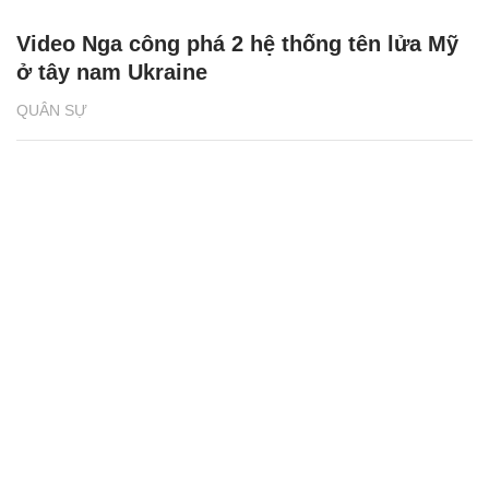
Video Nga công phá 2 hệ thống tên lửa Mỹ
ở tây nam Ukraine
QUÂN SỰ