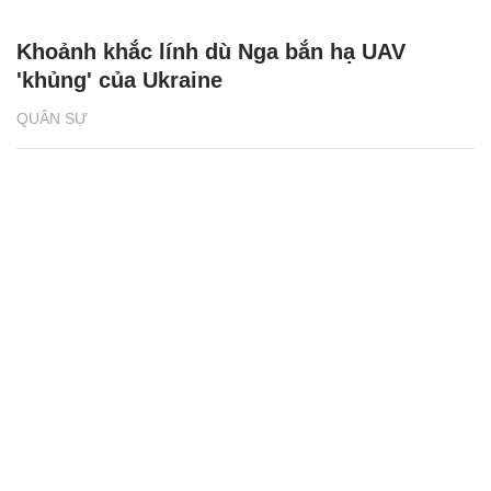
Khoảnh khắc lính dù Nga bắn hạ UAV
'khủng' của Ukraine
QUÂN SỰ