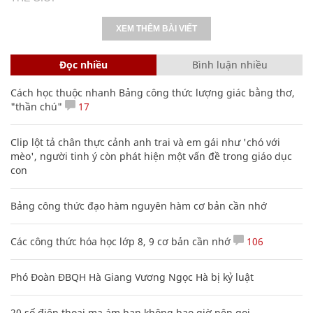
XEM THÊM BÀI VIẾT
Đọc nhiều
Bình luận nhiều
Cách học thuộc nhanh Bảng công thức lượng giác bằng thơ,
"thần chú"
17
Clip lột tả chân thực cảnh anh trai và em gái như 'chó với
mèo', người tinh ý còn phát hiện một vấn đề trong giáo dục
con
Bảng công thức đạo hàm nguyên hàm cơ bản cần nhớ
Các công thức hóa học lớp 8, 9 cơ bản cần nhớ
106
Phó Đoàn ĐBQH Hà Giang Vương Ngọc Hà bị kỷ luật
20 số điện thoại ma ám bạn không bao giờ nên gọi