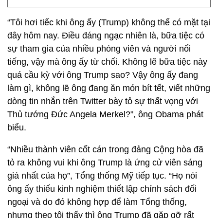
“Tôi hơi tiếc khi ông ấy (Trump) không thể có mặt tại
đây hôm nay. Điều đáng ngạc nhiên là, bữa tiệc có
sự tham gia của nhiều phóng viên và người nổi
tiếng, vậy mà ông ấy từ chối. Không lẽ bữa tiệc này
quá cầu kỳ với ông Trump sao? Vậy ông ấy đang
làm gì, không lẽ ông đang ăn món bít tết, viết những
dòng tin nhắn trên Twitter bày tỏ sự thất vọng với
Thủ tướng Đức Angela Merkel?”, ông Obama phát
biểu.
“Nhiều thành viên cốt cán trong đảng Cộng hòa đã
tỏ ra không vui khi ông Trump là ứng cử viên sáng
giá nhất của họ”, Tổng thống Mỹ tiếp tục. “Họ nói
ông ấy thiếu kinh nghiệm thiết lập chính sách đối
ngoại và do đó không hợp để làm Tổng thống,
nhưng theo tôi thấy thì ông Trump đã gặp gỡ rất