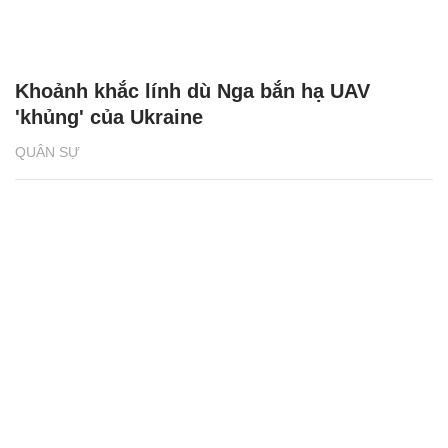
Khoảnh khắc lính dù Nga bắn hạ UAV
'khủng' của Ukraine
QUÂN SỰ