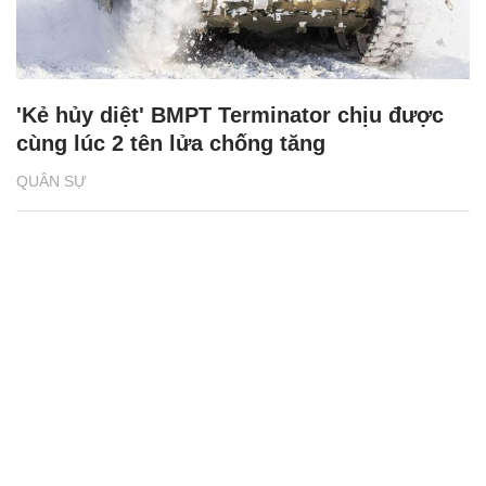
'Kẻ hủy diệt' BMPT Terminator chịu được
cùng lúc 2 tên lửa chống tăng
QUÂN SỰ