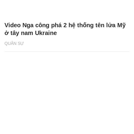
Video Nga công phá 2 hệ thống tên lửa Mỹ
ở tây nam Ukraine
QUÂN SỰ