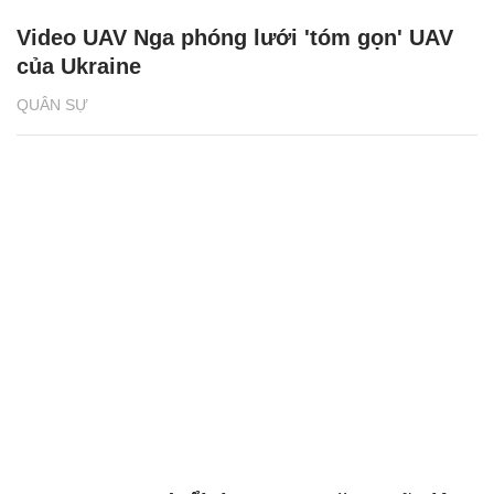
Video UAV Nga phóng lưới 'tóm gọn' UAV
của Ukraine
QUÂN SỰ