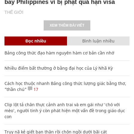
bay Philippines vì bị phạt quá hạn visa
THẾ GIỚI
XEM THÊM BÀI VIẾT
Đọc nhiều
Bình luận nhiều
Bảng công thức đạo hàm nguyên hàm cơ bản cần nhớ
Nhiều điểm bất thường ở bằng đại học của Lý Nhã Kỳ
Cách học thuộc nhanh Bảng công thức lượng giác bằng thơ,
"thần chú"
17
Clip lột tả chân thực cảnh anh trai và em gái như 'chó với
mèo', người tinh ý còn phát hiện một vấn đề trong giáo dục
con
Truy nã kẻ giết bạn thân rồi chôn ngồi dưới bãi cát