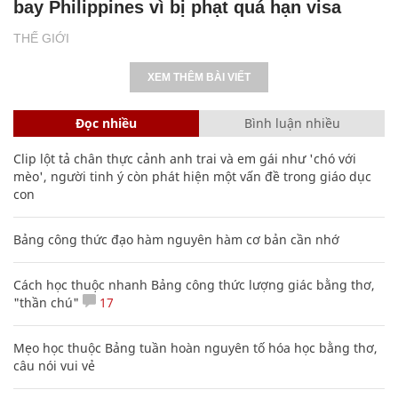
bay Philippines vì bị phạt quá hạn visa
THẾ GIỚI
XEM THÊM BÀI VIẾT
Đọc nhiều
Bình luận nhiều
Clip lột tả chân thực cảnh anh trai và em gái như 'chó với
mèo', người tinh ý còn phát hiện một vấn đề trong giáo dục
con
Bảng công thức đạo hàm nguyên hàm cơ bản cần nhớ
Cách học thuộc nhanh Bảng công thức lượng giác bằng thơ,
"thần chú"
17
Mẹo học thuộc Bảng tuần hoàn nguyên tố hóa học bằng thơ,
câu nói vui vẻ