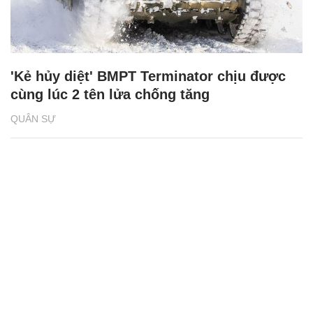
'Kẻ hủy diệt' BMPT Terminator chịu được
cùng lúc 2 tên lửa chống tăng
QUÂN SỰ