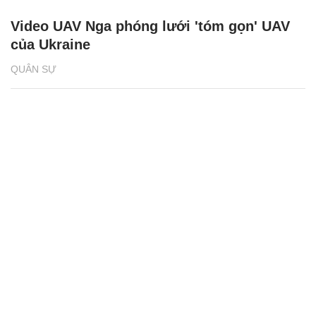
Video UAV Nga phóng lưới 'tóm gọn' UAV
của Ukraine
QUÂN SỰ