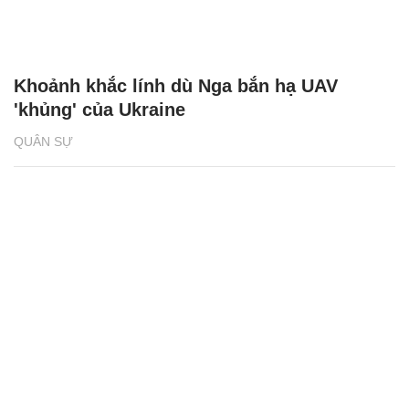
Khoảnh khắc lính dù Nga bắn hạ UAV
'khủng' của Ukraine
QUÂN SỰ