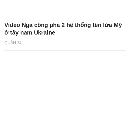
Video Nga công phá 2 hệ thống tên lửa Mỹ
ở tây nam Ukraine
QUÂN SỰ