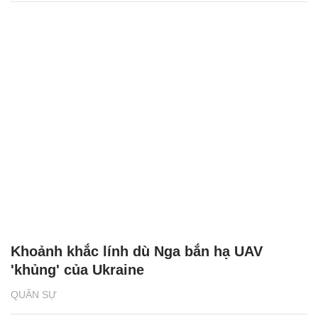
Khoảnh khắc lính dù Nga bắn hạ UAV
'khủng' của Ukraine
QUÂN SỰ