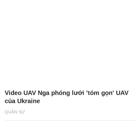
Video UAV Nga phóng lưới 'tóm gọn' UAV
của Ukraine
QUÂN SỰ