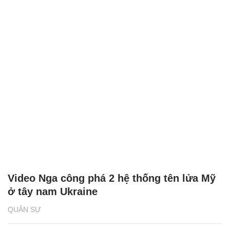
Video Nga công phá 2 hệ thống tên lửa Mỹ
ở tây nam Ukraine
QUÂN SỰ