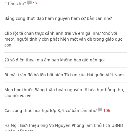
"thần chú"
17
Bảng công thức đạo hàm nguyên hàm cơ bản cần nhớ
Clip lột tả chân thực cảnh anh trai và em gái như 'chó với
mèo', người tinh ý còn phát hiện một vấn đề trong giáo dục
con
20 số điện thoại ma ám bạn không bao giờ nên gọi
Bí mật trận đổ bộ lên bãi biển Tà Lơn của Hải quân Việt Nam
Mẹo học thuộc Bảng tuần hoàn nguyên tố hóa học bằng thơ,
câu nói vui vẻ
Các công thức hóa học lớp 8, 9 cơ bản cần nhớ
106
Hà Nội: Giới thiệu ông Võ Nguyên Phong làm Chủ tịch UBND