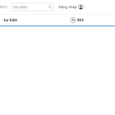
18822
Đăng nhập
Sự kiện
RSS