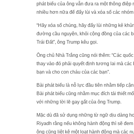
phát biểu của ông vẫn đưa ra một thông điệp 
nhiều hơn nữa để đẩy lùi và xóa sổ các nhóm 
“Hãy xóa sổ chúng, hãy đẩy lùi những kẻ khủ
đường cầu nguyện, khỏi cộng đồng của các bạ
Trái Đất”, ông Trump kêu gọi.
Ông chủ Nhà Trắng cũng nói thêm: “Các quốc
thay vào đó phải quyết định tương lai mà các
bạn và cho con cháu của các bạn”.
Bài phát biểu là nỗ lực đầu tiên nhằm tiếp cận
Bài phát biểu cũng nhằm mục đích tái thiết mố
với những lời lẽ gay gắt của ông Trump.
Mặc dù đã sử dụng những từ ngữ dịu dàng hơ
Riyadh rằng nếu không hành động thì sẽ đem l
ông cũng liệt kê một loạt hành động mà các n