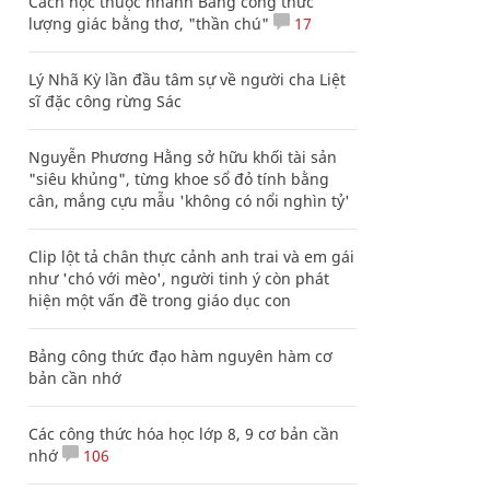
Cách học thuộc nhanh Bảng công thức
lượng giác bằng thơ, "thần chú"
17
Lý Nhã Kỳ lần đầu tâm sự về người cha Liệt
sĩ đặc công rừng Sác
Nguyễn Phương Hằng sở hữu khối tài sản
"siêu khủng", từng khoe sổ đỏ tính bằng
cân, mắng cựu mẫu 'không có nổi nghìn tỷ'
Clip lột tả chân thực cảnh anh trai và em gái
như 'chó với mèo', người tinh ý còn phát
hiện một vấn đề trong giáo dục con
Bảng công thức đạo hàm nguyên hàm cơ
bản cần nhớ
Các công thức hóa học lớp 8, 9 cơ bản cần
nhớ
106