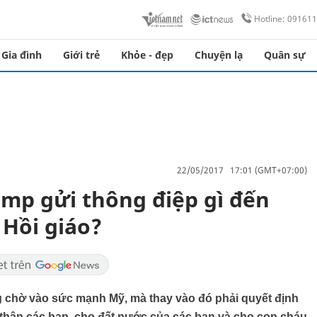
Hotline: 09161
Gia đình
Giới trẻ
Khỏe - đẹp
Chuyện lạ
Quân sự
22/05/2017 17:01 (GMT+07:00)
mp gửi thông điệp gì đến
 Hồi giáo?
 chờ vào sức mạnh Mỹ, mà thay vào đó phải quyết định
thân các bạn, cho đất nước của các bạn và cho con cháu