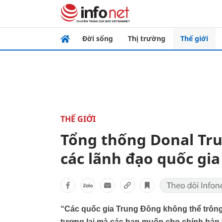
Đời sống
Thị trường
Thế giới
THẾ GIỚI
Tổng thống Donal Tru
các lãnh đạo quốc gia
“Các quốc gia Trung Đông không thể trông
tương lai mà các bạn muốn cho chính bản 