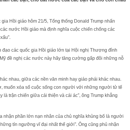
ốc gia Hồi giáo hôm 21/5, Tổng thống Donald Trump nhấn
 các nước Hồi giáo mà định nghĩa cuộc chiến chống các
 xấu”.
h đạo các quốc gia Hồi giáo lớn tại Hội nghị Thượng đỉnh
g Mỹ đề nghị các nước này hãy tăng cường gấp đôi những nỗ
khác nhau, giữa các nền văn minh hay giáo phái khác nhau.
rợ, muốn xóa sổ cuộc sống con người với những người tử tế
là trận chiến giữa cái thiện và cái ác”, ông Trump khẳng
ừa nhận phần lớn nạn nhân của chủ nghĩa khủng bố là người
 những tín ngưỡng vĩ đại nhất thế giới”. Ông cũng phủ nhận