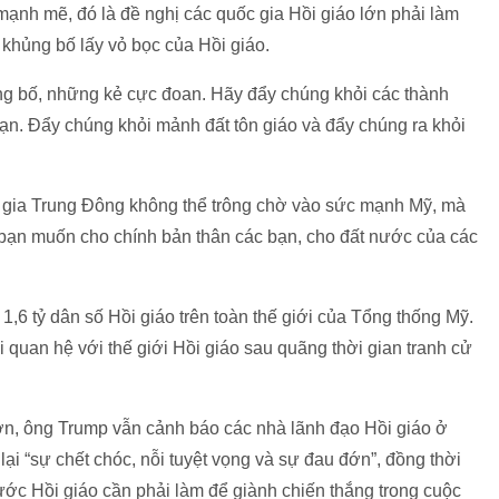
mạnh mẽ, đó là đề nghị các quốc gia Hồi giáo lớn phải làm
khủng bố lấy vỏ bọc của Hồi giáo.
ng bố, những kẻ cực đoan. Hãy đẩy chúng khỏi các thành
n. Đẩy chúng khỏi mảnh đất tôn giáo và đẩy chúng ra khỏi
 gia Trung Đông không thể trông chờ vào sức mạnh Mỹ, mà
 bạn muốn cho chính bản thân các bạn, cho đất nước của các
 1,6 tỷ dân số Hồi giáo trên toàn thế giới của Tổng thống Mỹ.
i quan hệ với thế giới Hồi giáo sau quãng thời gian tranh cử
n, ông Trump vẫn cảnh báo các nhà lãnh đạo Hồi giáo ở
ại “sự chết chóc, nỗi tuyệt vọng và sự đau đớn”, đồng thời
ước Hồi giáo cần phải làm để giành chiến thắng trong cuộc