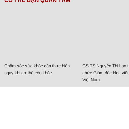
CÓ THỂ BẠN QUAN TÂM
Chăm sóc sức khỏe cần thực hiện
GS.TS Nguyễn Thị Lan ti
ngay khi cơ thể còn khỏe
chức Giám đốc Học viện
Việt Nam