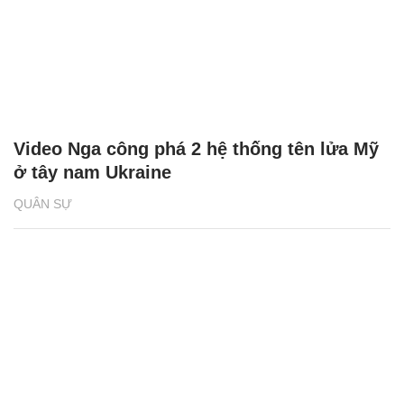
Video Nga công phá 2 hệ thống tên lửa Mỹ
ở tây nam Ukraine
QUÂN SỰ