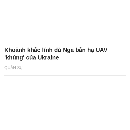
Khoảnh khắc lính dù Nga bắn hạ UAV
'khủng' của Ukraine
QUÂN SỰ