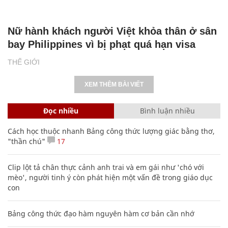
Nữ hành khách người Việt khỏa thân ở sân
bay Philippines vì bị phạt quá hạn visa
THẾ GIỚI
XEM THÊM BÀI VIẾT
Đọc nhiều
Bình luận nhiều
Cách học thuộc nhanh Bảng công thức lượng giác bằng thơ,
"thần chú"
17
Clip lột tả chân thực cảnh anh trai và em gái như 'chó với
mèo', người tinh ý còn phát hiện một vấn đề trong giáo dục
con
Bảng công thức đạo hàm nguyên hàm cơ bản cần nhớ