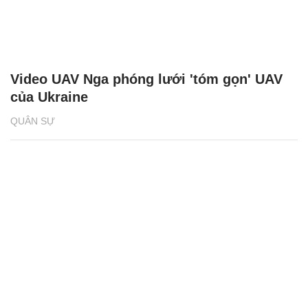
Video UAV Nga phóng lưới 'tóm gọn' UAV
của Ukraine
QUÂN SỰ