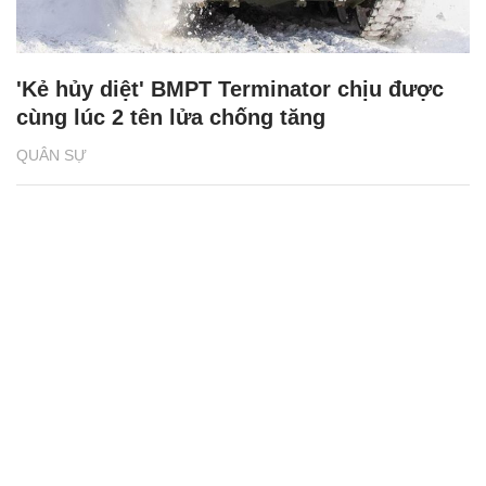
'Kẻ hủy diệt' BMPT Terminator chịu được
cùng lúc 2 tên lửa chống tăng
QUÂN SỰ