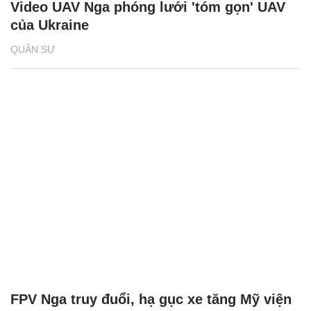
Video UAV Nga phóng lưới 'tóm gọn' UAV
của Ukraine
QUÂN SỰ
FPV Nga truy đuổi, hạ gục xe tăng Mỹ viện