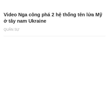
Video Nga công phá 2 hệ thống tên lửa Mỹ
ở tây nam Ukraine
QUÂN SỰ