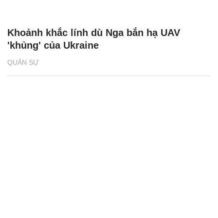
Khoảnh khắc lính dù Nga bắn hạ UAV
'khủng' của Ukraine
QUÂN SỰ