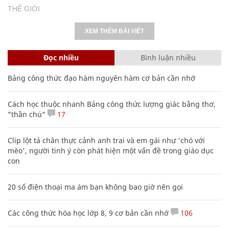
THẾ GIỚI
XEM THÊM BÀI VIẾT
Đọc nhiều
Bình luận nhiều
Bảng công thức đạo hàm nguyên hàm cơ bản cần nhớ
Cách học thuộc nhanh Bảng công thức lượng giác bằng thơ,
"thần chú"
17
Clip lột tả chân thực cảnh anh trai và em gái như 'chó với
mèo', người tinh ý còn phát hiện một vấn đề trong giáo dục
con
20 số điện thoại ma ám bạn không bao giờ nên gọi
Các công thức hóa học lớp 8, 9 cơ bản cần nhớ
106