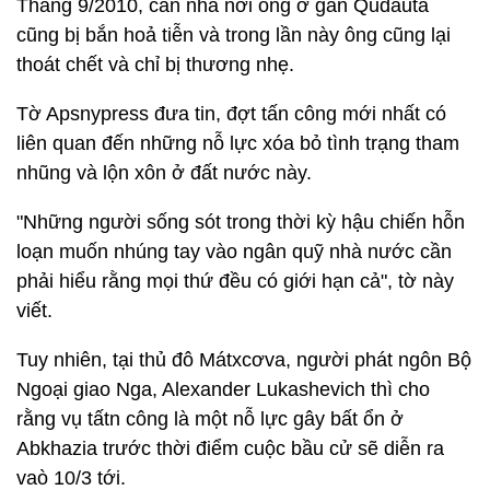
Tháng 9/2010, căn nhà nơi ông ở gần Qudauta
cũng bị bắn hoả tiễn và trong lần này ông cũng lại
thoát chết và chỉ bị thương nhẹ.
Tờ Apsnypress đưa tin, đợt tấn công mới nhất có
liên quan đến những nỗ lực xóa bỏ tình trạng tham
nhũng và lộn xôn ở đất nước này.
"Những người sống sót trong thời kỳ hậu chiến hỗn
loạn muốn nhúng tay vào ngân quỹ nhà nước cần
phải hiểu rằng mọi thứ đều có giới hạn cả", tờ này
viết.
Tuy nhiên, tại thủ đô Mátxcơva, người phát ngôn Bộ
Ngoại giao Nga, Alexander Lukashevich thì cho
rằng vụ tấtn công là một nỗ lực gây bất ổn ở
Abkhazia trước thời điểm cuộc bầu cử sẽ diễn ra
vaò 10/3 tới.