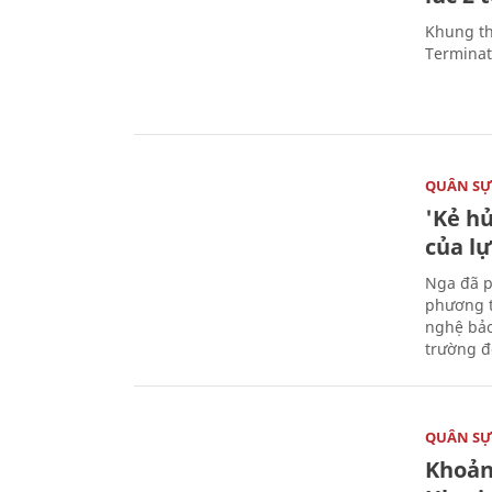
Khung th
Terminato
QUÂN S
'Kẻ h
của l
Nga đã p
phương t
nghệ bảo
trường đô
QUÂN S
Khoản