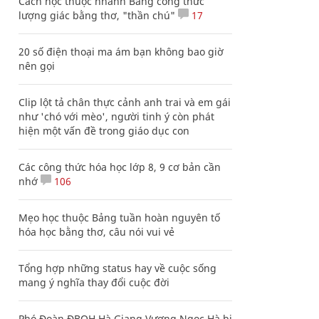
Cách học thuộc nhanh Bảng công thức
lượng giác bằng thơ, "thần chú"
17
20 số điện thoại ma ám bạn không bao giờ
nên gọi
Clip lột tả chân thực cảnh anh trai và em gái
như 'chó với mèo', người tinh ý còn phát
hiện một vấn đề trong giáo dục con
Các công thức hóa học lớp 8, 9 cơ bản cần
nhớ
106
Mẹo học thuộc Bảng tuần hoàn nguyên tố
hóa học bằng thơ, câu nói vui vẻ
Tổng hợp những status hay về cuộc sống
mang ý nghĩa thay đổi cuộc đời
Phó Đoàn ĐBQH Hà Giang Vương Ngọc Hà bị