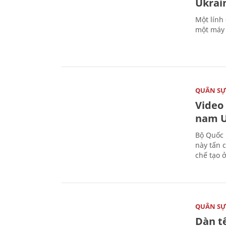
Ukrai
Một lính
một máy 
QUÂN S
Video
nam U
Bộ Quốc 
này tấn 
chế tạo 
QUÂN S
Dàn t