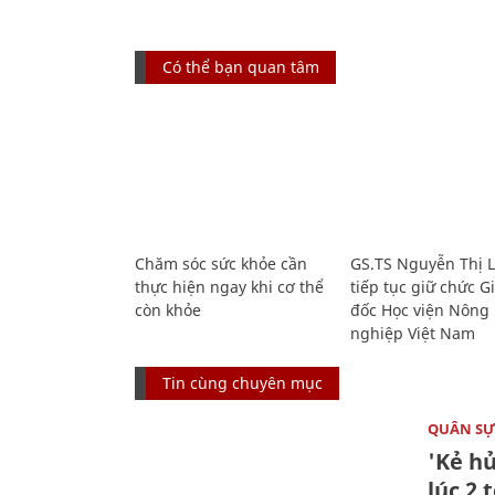
Có thể bạn quan tâm
Chăm sóc sức khỏe cần
GS.TS Nguyễn Thị 
thực hiện ngay khi cơ thể
tiếp tục giữ chức 
còn khỏe
đốc Học viện Nông
nghiệp Việt Nam
Tin cùng chuyên mục
QUÂN S
'Kẻ h
lúc 2 