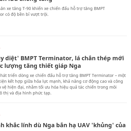
ân xe tăng T-90 khiến xe chiến đấu hỗ trợ tăng BMPT
r có độ bền bỉ vượt trội.
Ự
ủy diệt' BMPT Terminator, lá chắn thép mới
ực lượng tăng thiết giáp Nga
hát triển dòng xe chiến đấu hỗ trợ tăng BMPT Terminator – một
iện kết hợp giữa hỏa lực mạnh, khả năng cơ động cao và công
 vệ hiện đại, nhằm tối ưu hóa hiệu quả tác chiến trong môi
 thị và địa hình phức tạp.
Ự
h khắc lính dù Nga bắn hạ UAV 'khủng' của