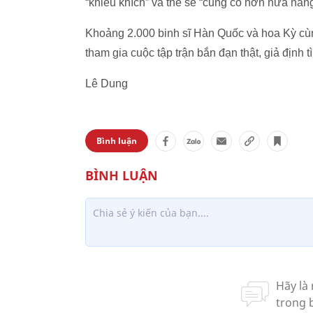
“khiêu khích” và thề sẽ “củng cố hơn nữa năng
Khoảng 2.000 binh sĩ Hàn Quốc và hoa Kỳ cùn
tham gia cuộc tập trận bắn đạn thật, giả định 
Lê Dung
Bình luận