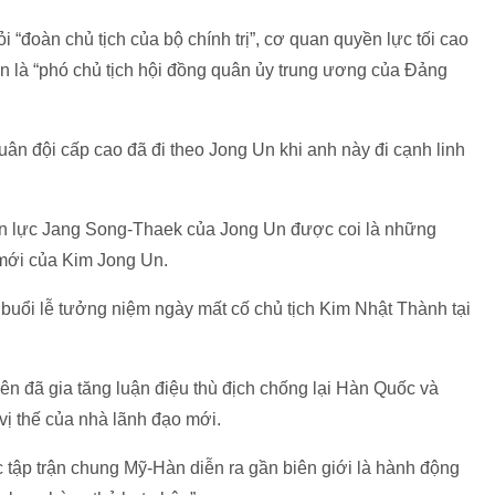
i “đoàn chủ tịch của bộ chính trị”, cơ quan quyền lực tối cao
n là “phó chủ tịch hội đồng quân ủy trung ương của Đảng
ân đội cấp cao đã đi theo Jong Un khi anh này đi cạnh linh
.
ền lực Jang Song-Thaek của Jong Un được coi là những
 mới của Kim Jong Un.
 buổi lễ tưởng niệm ngày mất cố chủ tịch Kim Nhật Thành tại
ên đã gia tăng luận điệu thù địch chống lại Hàn Quốc và
 thế của nhà lãnh đạo mới.
c tập trận chung Mỹ-Hàn diễn ra gần biên giới là hành động