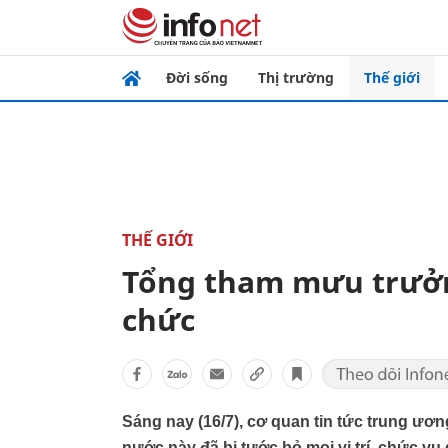
Đời sống
Thị trường
Thế giới
THẾ GIỚI
Tổng tham mưu trưởn
chức
Sáng nay (16/7), cơ quan tin tức trung ư
nước này đã bị tước bỏ mọi vị trí, chức vụ