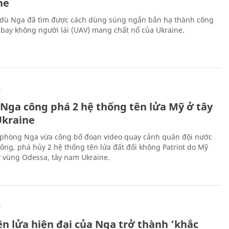
ne
 dù Nga đã tìm được cách dùng súng ngắn bắn hạ thành công
bay không người lái (UAV) mang chất nổ của Ukraine.
Ự
 Nga công phá 2 hệ thống tên lửa Mỹ ở tây
kraine
phòng Nga vừa công bố đoạn video quay cảnh quân đội nước
công, phá hủy 2 hệ thống tên lửa đất đối không Patriot do Mỹ
ở vùng Odessa, tây nam Ukraine.
Ự
ên lửa hiện đại của Nga trở thành ‘khắc