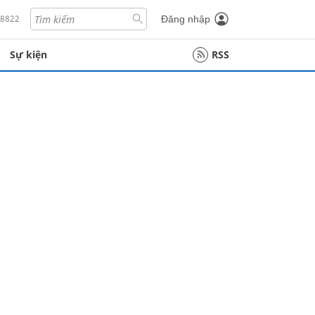
18822
Đăng nhập
Sự kiện
RSS