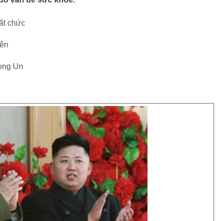
ất chức
bên
Jong Un