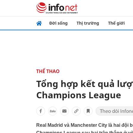
Đời sống
Thị trường
Thế giới
THỂ THAO
Tổng hợp kết quả lươ
Champions League
Real Madrid và Manchester City là hai đội b
Champions League sau hai trận thắng ở vo