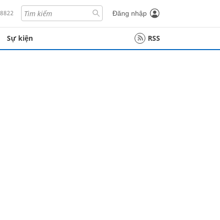
18822
Đăng nhập
Sự kiện
RSS