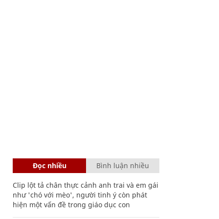
Đọc nhiều
Bình luận nhiều
Clip lột tả chân thực cảnh anh trai và em gái
như 'chó với mèo', người tinh ý còn phát
hiện một vấn đề trong giáo dục con