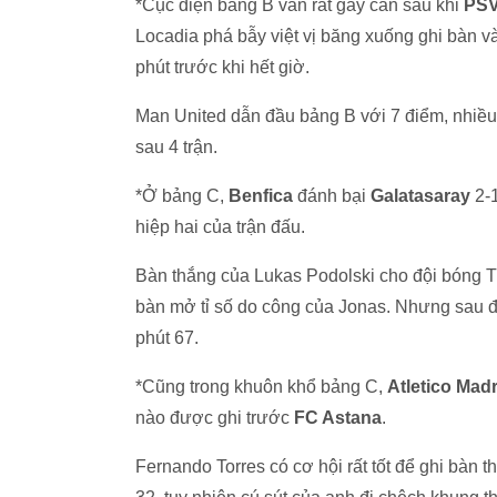
*Cục diện bảng B vẫn rất gay cấn sau khi
PSV
Locadia phá bẫy việt vị băng xuống ghi bàn và
phút trước khi hết giờ.
Man United dẫn đầu bảng B với 7 điểm, nhiê
sau 4 trận.
*Ở bảng C,
Benfica
đánh bại
Galatasaray
2-1
hiệp hai của trận đấu.
Bàn thắng của Lukas Podolski cho đội bóng Thổ 
bàn mở tỉ số do công của Jonas. Nhưng sau đó,
phút 67.
*Cũng trong khuôn khổ bảng C,
Atletico Madr
nào được ghi trước
FC Astana
.
Fernando Torres có cơ hội rất tốt để ghi bàn th