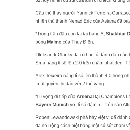
32, tuy nhiên cú sút của anh đi chệch khung th
Cầu thủ thay người Yannick Ferreira-Carrasco co
nhiên thủ thành Nenad Eric của Astana đã bay
*Trong trận đấu còn lại tại bảng A,
Shakhtar 
bóng
Malmo
của Thụy Điển.
Oleksandr Gladky đã có hai cú đánh đầu cận tha
Srna nâng tỉ số lên 2-0 trên chấm phạt đền. Ti
Alex Teixeira nâng tỉ số lên thành 4-0 trong nh
truất quyền thi đấu với 2 thẻ vàng.
*Hi vọng đi tiếp của
Arsenal
tại Champions Le
Bayern Munich
với tỉ số đậm 5-1 trên sân Al
Robert Lewandowski phá bẫy việt vị để đánh đ
đã nới rộng cách biệt bằng một cú sút chạm v