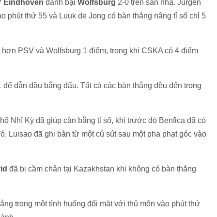
 Eindhoven
đánh bại
Wolfsburg
2-0 trên sân nhà. Jurgen
o phút thứ 55 và Luuk de Jong có bàn thắng nâng tỉ số chỉ 5
̀u hơn PSV và Wolfsburg 1 điểm, trong khi CSKA có 4 điểm
 để dẫn đầu bẳng đấu. Tất cả các bàn thắng đều đến trong
Nhĩ Kỳ đã giúp cân bằng tỉ số, khi trước đó Benfica đã có
 Luisao đã ghi bàn từ một cú sút sau một pha phạt góc vào
id
đã bị cầm chân tại Kazakhstan khi không có bàn thắng
ắng trong một tình huống đối mặt với thủ môn vào phút thứ