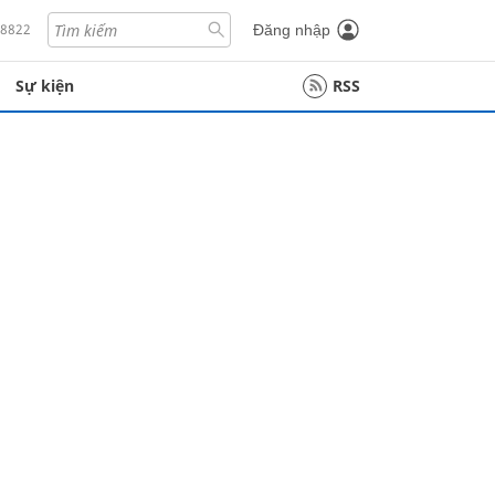
18822
Đăng nhập
Sự kiện
RSS