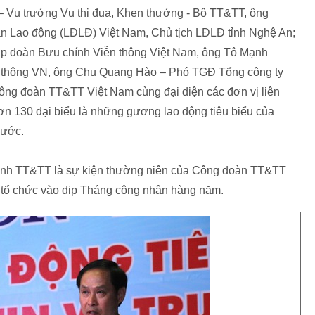
– Vụ trưởng Vụ thi đua, Khen thưởng - Bộ TT&TT, ông
Lao động (LĐLĐ) Việt Nam, Chủ tịch LĐLĐ tỉnh Nghệ An;
p đoàn Bưu chính Viễn thông Việt Nam, ông Tô Mạnh
thông VN, ông Chu Quang Hào – Phó TGĐ Tổng công ty
ông đoàn TT&TT Việt Nam cùng đại diện các đơn vị liên
ơn 130 đại biểu là những gương lao động tiêu biểu của
nước.
ngành TT&TT là sự kiện thường niên của Công đoàn TT&TT
tổ chức vào dịp Tháng công nhân hàng năm.