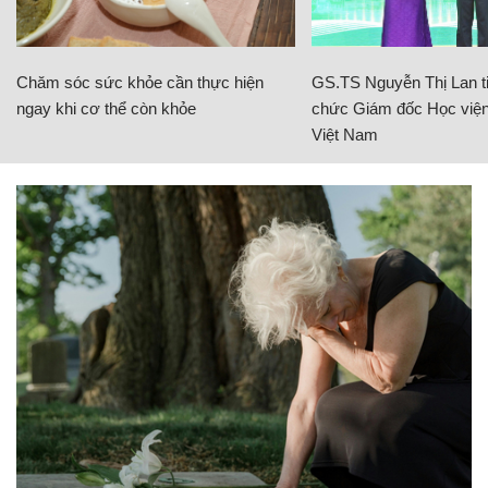
Chăm sóc sức khỏe cần thực hiện
GS.TS Nguyễn Thị Lan ti
ngay khi cơ thể còn khỏe
chức Giám đốc Học viện
Việt Nam