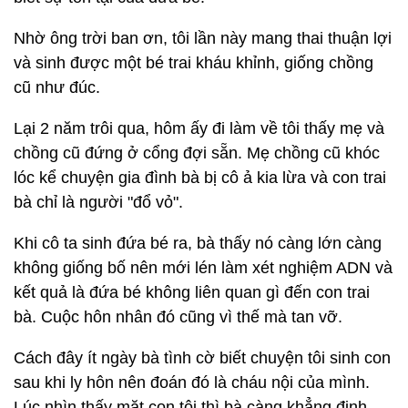
Nhờ ông trời ban ơn, tôi lần này mang thai thuận lợi
và sinh được một bé trai kháu khỉnh, giống chồng
cũ như đúc.
Lại 2 năm trôi qua, hôm ấy đi làm về tôi thấy mẹ và
chồng cũ đứng ở cổng đợi sẵn. Mẹ chồng cũ khóc
lóc kể chuyện gia đình bà bị cô ả kia lừa và con trai
bà chỉ là người "đổ vỏ".
Khi cô ta sinh đứa bé ra, bà thấy nó càng lớn càng
không giống bố nên mới lén làm xét nghiệm ADN và
kết quả là đứa bé không liên quan gì đến con trai
bà. Cuộc hôn nhân đó cũng vì thế mà tan vỡ.
Cách đây ít ngày bà tình cờ biết chuyện tôi sinh con
sau khi ly hôn nên đoán đó là cháu nội của mình.
Lúc nhìn thấy mặt con tôi thì bà càng khẳng định