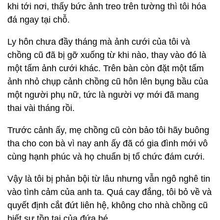
khi tới nơi, thấy bức ảnh treo trên tường thì tôi hóa
đá ngay tại chỗ.
Ly hôn chưa đầy tháng mà ảnh cưới của tôi và
chồng cũ đã bị gỡ xuống từ khi nào, thay vào đó là
một tấm ảnh cưới khác. Trên bàn còn đặt một tấm
ảnh nhỏ chụp cảnh chồng cũ hôn lên bụng bầu của
một người phụ nữ, tức là người vợ mới đã mang
thai vài tháng rồi.
Trước cảnh ấy, mẹ chồng cũ còn bảo tôi hãy buông
tha cho con bà vì nay anh ấy đã có gia đình mới vô
cùng hạnh phúc và họ chuẩn bị tổ chức đám cưới.
Vậy là tôi bị phản bội từ lâu nhưng vẫn ngô nghê tin
vào tình cảm của anh ta. Quá cay đắng, tôi bỏ về và
quyết định cắt đứt liên hệ, không cho nhà chồng cũ
biết sự tồn tại của đứa bé.