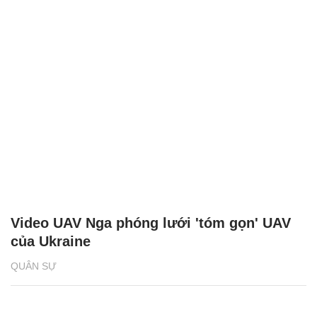
Video UAV Nga phóng lưới 'tóm gọn' UAV
của Ukraine
QUÂN SỰ