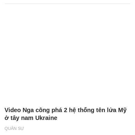
Video Nga công phá 2 hệ thống tên lửa Mỹ
ở tây nam Ukraine
QUÂN SỰ