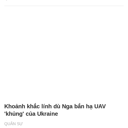
Khoảnh khắc lính dù Nga bắn hạ UAV
'khủng' của Ukraine
QUÂN SỰ