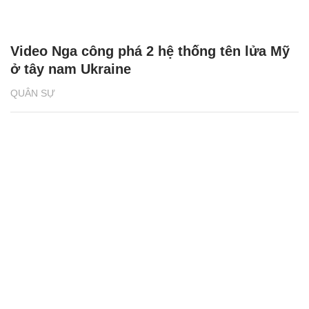
Video Nga công phá 2 hệ thống tên lửa Mỹ
ở tây nam Ukraine
QUÂN SỰ