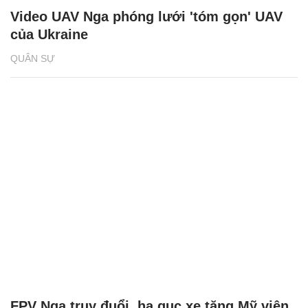
Video UAV Nga phóng lưới 'tóm gọn' UAV
của Ukraine
QUÂN SỰ
FPV Nga truy đuổi, hạ gục xe tăng Mỹ viện