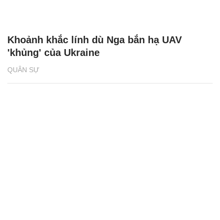
Khoảnh khắc lính dù Nga bắn hạ UAV
'khủng' của Ukraine
QUÂN SỰ