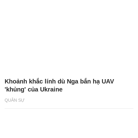
Khoảnh khắc lính dù Nga bắn hạ UAV
'khủng' của Ukraine
QUÂN SỰ