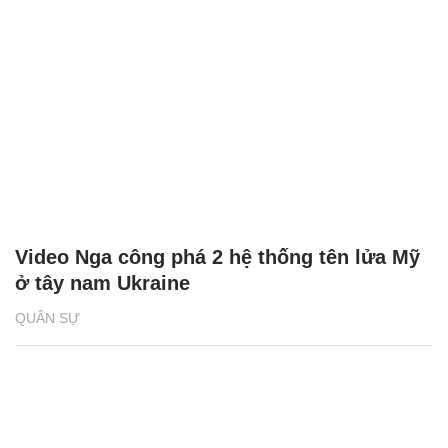
Video Nga công phá 2 hệ thống tên lửa Mỹ
ở tây nam Ukraine
QUÂN SỰ