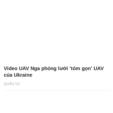
Video UAV Nga phóng lưới 'tóm gọn' UAV
của Ukraine
QUÂN SỰ