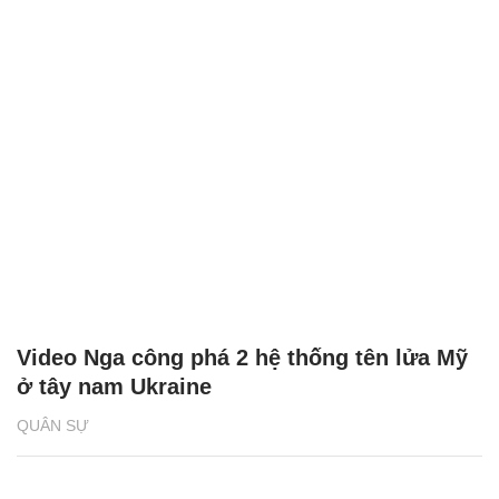
Video Nga công phá 2 hệ thống tên lửa Mỹ
ở tây nam Ukraine
QUÂN SỰ