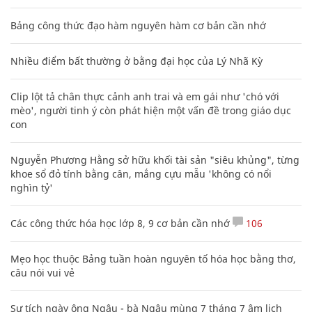
Bảng công thức đạo hàm nguyên hàm cơ bản cần nhớ
Nhiều điểm bất thường ở bằng đại học của Lý Nhã Kỳ
Clip lột tả chân thực cảnh anh trai và em gái như 'chó với
mèo', người tinh ý còn phát hiện một vấn đề trong giáo dục
con
Nguyễn Phương Hằng sở hữu khối tài sản "siêu khủng", từng
khoe sổ đỏ tính bằng cân, mắng cựu mẫu 'không có nổi
nghìn tỷ'
Các công thức hóa học lớp 8, 9 cơ bản cần nhớ
106
Mẹo học thuộc Bảng tuần hoàn nguyên tố hóa học bằng thơ,
câu nói vui vẻ
Sự tích ngày ông Ngâu - bà Ngâu mùng 7 tháng 7 âm lịch