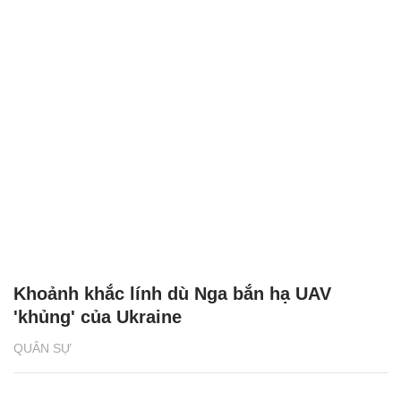
Khoảnh khắc lính dù Nga bắn hạ UAV
'khủng' của Ukraine
QUÂN SỰ