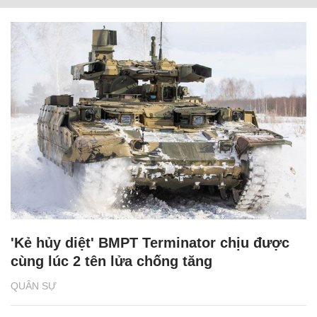
'Kẻ hủy diệt' BMPT Terminator chịu được
cùng lúc 2 tên lửa chống tăng
QUÂN SỰ