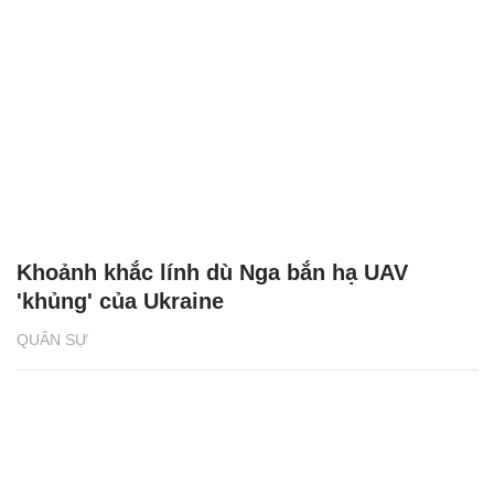
Khoảnh khắc lính dù Nga bắn hạ UAV
'khủng' của Ukraine
QUÂN SỰ