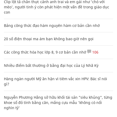
Clip lột tả chân thực cảnh anh trai và em gái như 'chó với
mèo', người tinh ý còn phát hiện một vấn đề trong giáo dục
con
Bảng công thức đạo hàm nguyên hàm cơ bản cần nhớ
20 số điện thoại ma ám bạn không bao giờ nên gọi
Các công thức hóa học lớp 8, 9 cơ bản cần nhớ
106
Nhiều điểm bất thường ở bằng đại học của Lý Nhã Kỳ
Hàng ngàn người Mỹ ân hận vì tiêm vắc xin HPV: Bác sĩ nói
gì?
Nguyễn Phương Hằng sở hữu khối tài sản "siêu khủng", từng
khoe sổ đỏ tính bằng cân, mắng cựu mẫu 'không có nổi
nghìn tỷ'