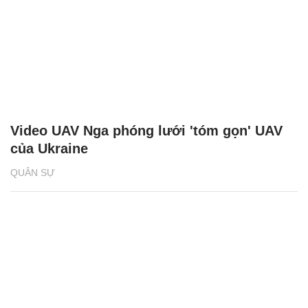
Video UAV Nga phóng lưới 'tóm gọn' UAV
của Ukraine
QUÂN SỰ