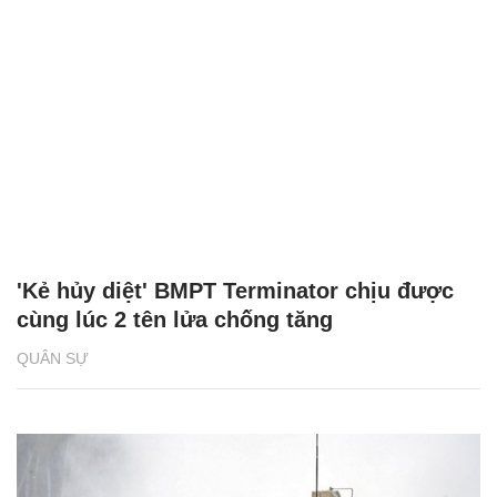
'Kẻ hủy diệt' BMPT Terminator chịu được
cùng lúc 2 tên lửa chống tăng
QUÂN SỰ