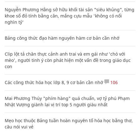
Nguyễn Phương Hằng sở hữu khối tài sản "siêu khủng", từng
khoe sổ đỏ tính bằng cân, mắng cựu mẫu 'không có nổi
nghìn tỷ'
Bảng công thức đạo hàm nguyên hàm cơ bản cần nhớ
Clip lột tả chân thực cảnh anh trai và em gái như 'chó với
mèo', người tinh ý còn phát hiện một vấn đề trong giáo dục
con
Các công thức hóa học lớp 8, 9 cơ bản cần nhớ
106
Mai Phương Thúy "phím hàng" quá chuẩn, vợ tỷ phú Phạm
Nhật Vượng giành lại vị trí top 5 người giàu nhất
Mẹo học thuộc Bảng tuần hoàn nguyên tố hóa học bằng thơ,
câu nói vui vẻ