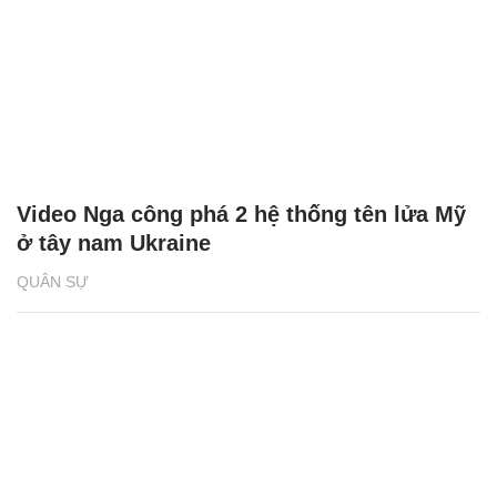
Video Nga công phá 2 hệ thống tên lửa Mỹ
ở tây nam Ukraine
QUÂN SỰ