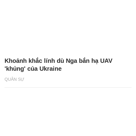
Khoảnh khắc lính dù Nga bắn hạ UAV
'khủng' của Ukraine
QUÂN SỰ