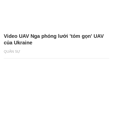
Video UAV Nga phóng lưới 'tóm gọn' UAV
của Ukraine
QUÂN SỰ