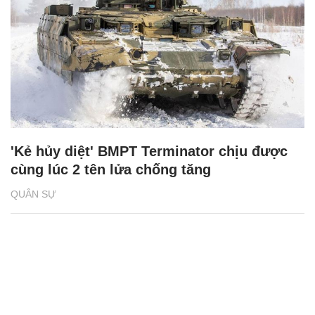
'Kẻ hủy diệt' BMPT Terminator chịu được
cùng lúc 2 tên lửa chống tăng
QUÂN SỰ