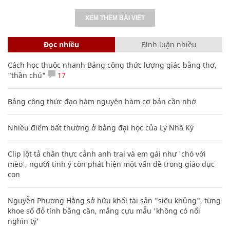
XEM THÊM BÀI VIẾT
Đọc nhiều
Bình luận nhiều
Cách học thuộc nhanh Bảng công thức lượng giác bằng thơ,
"thần chú"
17
Bảng công thức đạo hàm nguyên hàm cơ bản cần nhớ
Nhiều điểm bất thường ở bằng đại học của Lý Nhã Kỳ
Clip lột tả chân thực cảnh anh trai và em gái như 'chó với
mèo', người tinh ý còn phát hiện một vấn đề trong giáo dục
con
Nguyễn Phương Hằng sở hữu khối tài sản "siêu khủng", từng
khoe sổ đỏ tính bằng cân, mắng cựu mẫu 'không có nổi
nghìn tỷ'