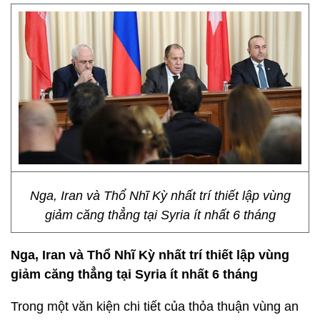
Nga, Iran và Thổ Nhĩ Kỳ nhất trí thiết lập vùng
giảm căng thẳng tại Syria ít nhất 6 tháng
Nga
, Iran và Th
ổ
Nhĩ Kỳ nh
ấ
t trí thi
ế
t l
ậ
p vùng
gi
ả
m căng th
ẳ
ng t
ạ
i Syria ít nh
ấ
t 6 tháng
Trong một văn kiện chi tiết của thỏa thuận vùng an