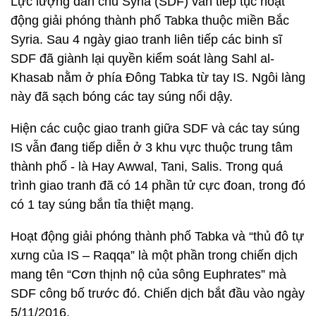
Lực lượng dân chủ Syria (SDF) vẫn tiếp tục hoạt
động giải phóng thành phố Tabka thuộc miền Bắc
Syria. Sau 4 ngày giao tranh liên tiếp các binh sĩ
SDF đã giành lại quyền kiểm soát làng Sahl al-
Khasab nằm ở phía Đông Tabka từ tay IS. Ngôi làng
này đã sạch bóng các tay súng nổi dậy.
Hiện các cuộc giao tranh giữa SDF và các tay súng
IS vẫn đang tiếp diễn ở 3 khu vực thuộc trung tâm
thành phố - là Hay Awwal, Tani, Salis. Trong quá
trình giao tranh đã có 14 phần tử cực đoan, trong đó
có 1 tay súng bắn tỉa thiệt mạng.
Hoạt động giải phóng thành phố Tabka và “thủ đô tự
xưng của IS – Raqqa” là một phần trong chiến dịch
mang tên “Cơn thịnh nộ của sông Euphrates” mà
SDF công bố trước đó. Chiến dịch bắt đầu vào ngày
5/11/2016.