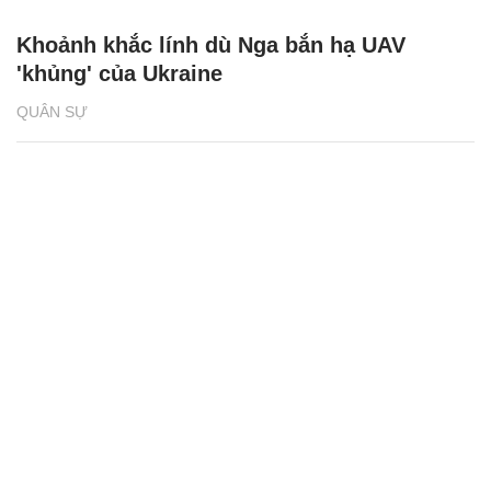
Khoảnh khắc lính dù Nga bắn hạ UAV
'khủng' của Ukraine
QUÂN SỰ