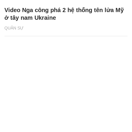
Video Nga công phá 2 hệ thống tên lửa Mỹ
ở tây nam Ukraine
QUÂN SỰ