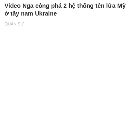
Video Nga công phá 2 hệ thống tên lửa Mỹ
ở tây nam Ukraine
QUÂN SỰ