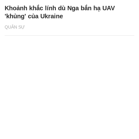
Khoảnh khắc lính dù Nga bắn hạ UAV
'khủng' của Ukraine
QUÂN SỰ