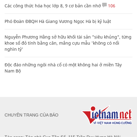
Các công thức hóa học lớp 8, 9 cơ bản cần nhớ
106
Phó Đoàn ĐBQH Hà Giang Vương Ngọc Hà bị kỷ luật
Nguyễn Phương Hằng sở hữu khối tài sản "siêu khủng", từng
khoe sổ đỏ tính bằng cân, mắng cựu mẫu 'không có nổi
nghìn tỷ'
Độc đáo những ngôi nhà cổ có một không hai ở miền Tây
Nam Bộ
CHUYÊN TRANG CỦA BÁO
Tòa soạn: Tòa nhà Cục Tần Số, 115 Trần Duy Hưng Hà Nội