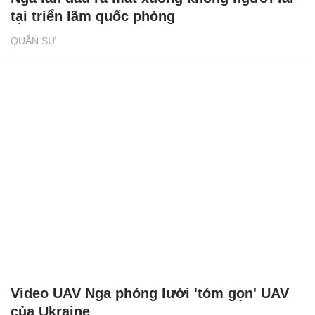
tại triển lãm quốc phòng
QUÂN SỰ
Video UAV Nga phóng lưới 'tóm gọn' UAV
của Ukraine