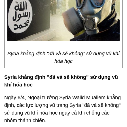
Syria khẳng định "đã và sẽ không" sử dụng vũ khí
hóa học
Syria
kh
ẳ
ng đ
ị
nh "đã và s
ẽ
không"
s
ử
d
ụ
ng vũ
khí hóa h
ọ
c
Ngày 6/4, Ngoại trưởng Syria Walid Muallem khẳng
định, các lực lượng vũ trang Syria "đã và sẽ không"
sử dụng vũ khí hóa học ngay cả khi chống các
nhóm thánh chiến.