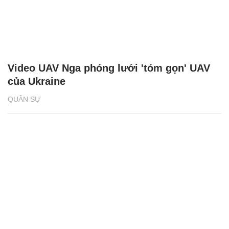
Video UAV Nga phóng lưới 'tóm gọn' UAV
của Ukraine
QUÂN SỰ