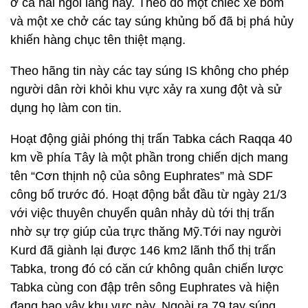
ở cả hai ngôi làng này. Theo đó một chiếc xe bom
và một xe chở các tay súng khủng bố đã bị phá hủy
khiến hàng chục tên thiệt mạng.
Theo hãng tin này các tay súng IS không cho phép
người dân rời khỏi khu vực xảy ra xung đột và sử
dụng họ làm con tin.
Hoạt động giải phóng thị trấn Tabka cách Raqqa 40
km về phía Tây là một phần trong chiến dịch mang
tên “Cơn thịnh nộ của sông Euphrates” mà SDF
công bố trước đó. Hoạt động bắt đầu từ ngày 21/3
với việc thuyên chuyển quân nhảy dù tới thị trấn
nhờ sự trợ giúp của trực thăng Mỹ.Tới nay người
Kurd đã giành lại được 146 km2 lãnh thổ thị trấn
Tabka, trong đó có căn cứ không quân chiến lược
Tabka cùng con đập trên sông Euphrates và hiện
đang bao vây khu vực này. Ngoài ra 79 tay súng