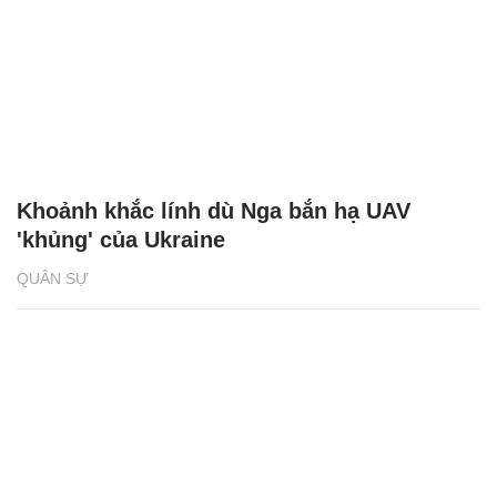
Khoảnh khắc lính dù Nga bắn hạ UAV
'khủng' của Ukraine
QUÂN SỰ