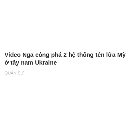
Video Nga công phá 2 hệ thống tên lửa Mỹ
ở tây nam Ukraine
QUÂN SỰ