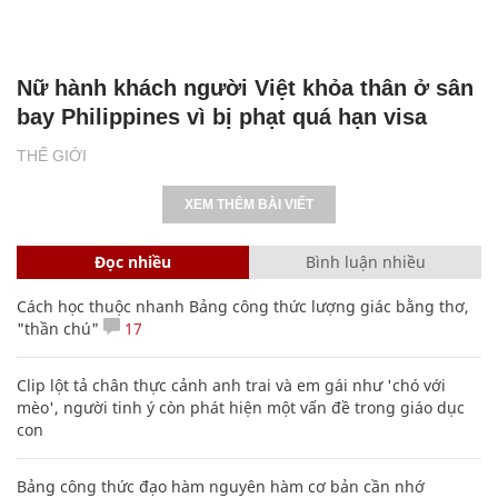
Nữ hành khách người Việt khỏa thân ở sân
bay Philippines vì bị phạt quá hạn visa
THẾ GIỚI
XEM THÊM BÀI VIẾT
Đọc nhiều
Bình luận nhiều
Cách học thuộc nhanh Bảng công thức lượng giác bằng thơ,
"thần chú"
17
Clip lột tả chân thực cảnh anh trai và em gái như 'chó với
mèo', người tinh ý còn phát hiện một vấn đề trong giáo dục
con
Bảng công thức đạo hàm nguyên hàm cơ bản cần nhớ