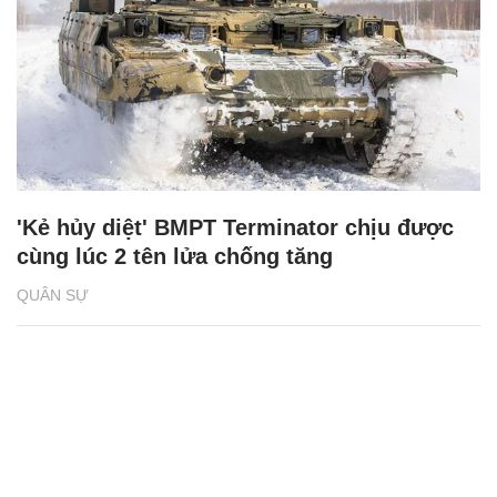
'Kẻ hủy diệt' BMPT Terminator chịu được
cùng lúc 2 tên lửa chống tăng
QUÂN SỰ