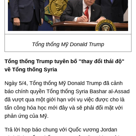
Tổng thống Mỹ Donald Trump
Tổng thống Trump tuyên b
ố
"thay đ
ổ
i thái đ
ộ
"
v
ề
T
ổ
ng th
ố
ng Syria
Ngày 5/4, Tổng thống Mỹ Donald Trump đã cảnh
báo chính quyền Tổng thống Syria Bashar al-Assad
đã vượt qua một giới hạn với vụ việc được cho là
tấn công hóa học mới đây và sẽ phải đối mặt với
phản ứng của Mỹ.
Trả lời họp báo chung với Quốc vương Jordan