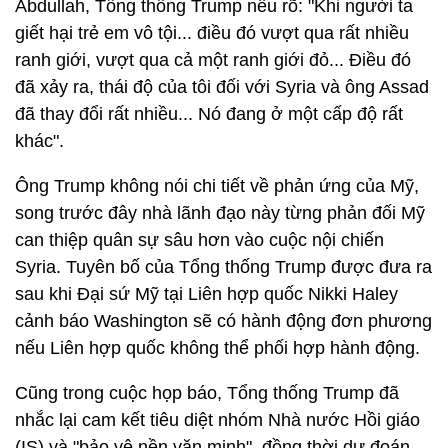
Abdullah, Tổng thống Trump nêu rõ: "Khi người ta
giết hại trẻ em vô tội... điều đó vượt qua rất nhiều
ranh giới, vượt qua cả một ranh giới đỏ... Điều đó
đã xảy ra, thái độ của tôi đối với Syria và ông Assad
đã thay đổi rất nhiều... Nó đang ở một cấp độ rất
khác".
Ông Trump không nói chi tiết về phản ứng của Mỹ,
song trước đây nhà lãnh đạo này từng phản đối Mỹ
can thiệp quân sự sâu hơn vào cuộc nội chiến
Syria. Tuyên bố của Tổng thống Trump được đưa ra
sau khi Đại sứ Mỹ tại Liên hợp quốc Nikki Haley
cảnh báo Washington sẽ có hành động đơn phương
nếu Liên hợp quốc không thể phối hợp hành động.
Cũng trong cuộc họp báo, Tổng thống Trump đã
nhắc lại cam kết tiêu diệt nhóm Nhà nước Hồi giáo
(IS) và "bảo vệ nền văn minh", đồng thời dự đoán