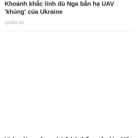
Khoảnh khắc lính dù Nga bắn hạ UAV
'khủng' của Ukraine
QUÂN SỰ