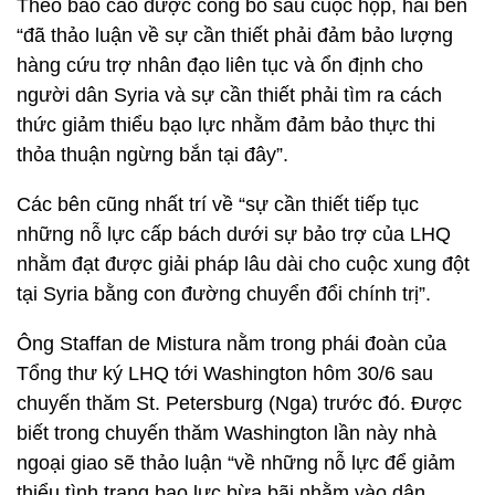
Theo báo cáo được công bố sau cuộc họp, hai bên
“đã thảo luận về sự cần thiết phải đảm bảo lượng
hàng cứu trợ nhân đạo liên tục và ổn định cho
người dân Syria và sự cần thiết phải tìm ra cách
thức giảm thiểu bạo lực nhằm đảm bảo thực thi
thỏa thuận ngừng bắn tại đây”.
Các bên cũng nhất trí về “sự cần thiết tiếp tục
những nỗ lực cấp bách dưới sự bảo trợ của LHQ
nhằm đạt được giải pháp lâu dài cho cuộc xung đột
tại Syria bằng con đường chuyển đổi chính trị”.
Ông Staffan de Mistura nằm trong phái đoàn của
Tổng thư ký LHQ tới Washington hôm 30/6 sau
chuyến thăm St. Petersburg (Nga) trước đó. Được
biết trong chuyến thăm Washington lần này nhà
ngoại giao sẽ thảo luận “về những nỗ lực để giảm
thiểu tình trạng bạo lực bừa bãi nhằm vào dân