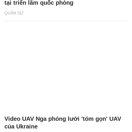
tại triển lãm quốc phòng
QUÂN SỰ
Video UAV Nga phóng lưới 'tóm gọn' UAV
của Ukraine