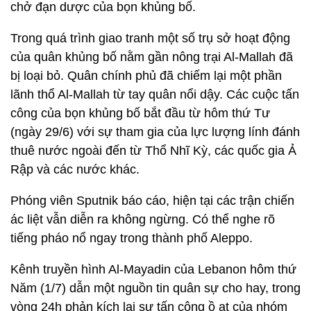
chở đạn dược của bọn khủng bố.
Trong quá trình giao tranh một số trụ sở hoạt động
của quân khủng bố nằm gần nông trại Al-Mallah đã
bị loại bỏ. Quân chính phủ đã chiếm lại một phần
lãnh thổ Al-Mallah từ tay quân nổi dậy. Các cuộc tấn
công của bọn khủng bố bắt đầu từ hôm thứ Tư
(ngày 29/6) với sự tham gia của lực lượng lính đánh
thuê nước ngoài đến từ Thổ Nhĩ Kỳ, các quốc gia Ả
Rập và các nước khác.
Phóng viên Sputnik báo cáo, hiện tại các trận chiến
ác liệt vẫn diễn ra không ngừng. Có thể nghe rõ
tiếng pháo nổ ngay trong thành phố Aleppo.
Kênh truyền hình Al-Mayadin của Lebanon hôm thứ
Năm (1/7) dẫn một nguồn tin quân sự cho hay, trong
vòng 24h phản kích lại sự tấn công ồ ạt của nhóm