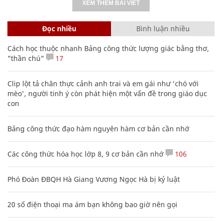
XEM THÊM BÀI VIẾT
Đọc nhiều
Bình luận nhiều
Cách học thuộc nhanh Bảng công thức lượng giác bằng thơ,
"thần chú"
17
Clip lột tả chân thực cảnh anh trai và em gái như 'chó với
mèo', người tinh ý còn phát hiện một vấn đề trong giáo dục
con
Bảng công thức đạo hàm nguyên hàm cơ bản cần nhớ
Các công thức hóa học lớp 8, 9 cơ bản cần nhớ
106
Phó Đoàn ĐBQH Hà Giang Vương Ngọc Hà bị kỷ luật
20 số điện thoại ma ám bạn không bao giờ nên gọi