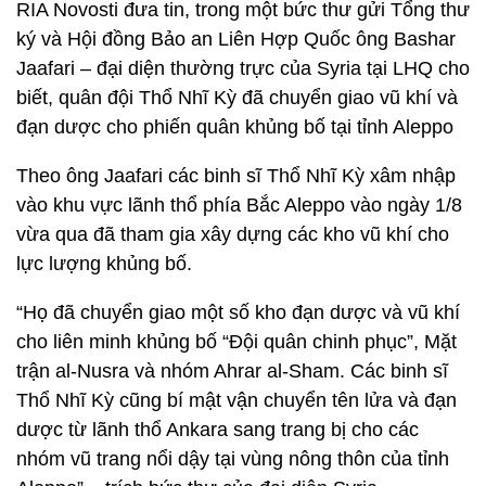
RIA Novosti đưa tin, trong một bức thư gửi Tổng thư
ký và Hội đồng Bảo an Liên Hợp Quốc ông Bashar
Jaafari – đại diện thường trực của Syria tại LHQ cho
biết, quân đội Thổ Nhĩ Kỳ đã chuyển giao vũ khí và
đạn dược cho phiến quân khủng bố tại tỉnh Aleppo
Theo ông Jaafari các binh sĩ Thổ Nhĩ Kỳ xâm nhập
vào khu vực lãnh thổ phía Bắc Aleppo vào ngày 1/8
vừa qua đã tham gia xây dựng các kho vũ khí cho
lực lượng khủng bố.
“Họ đã chuyển giao một số kho đạn dược và vũ khí
cho liên minh khủng bố “Đội quân chinh phục”, Mặt
trận al-Nusra và nhóm Ahrar al-Sham. Các binh sĩ
Thổ Nhĩ Kỳ cũng bí mật vận chuyển tên lửa và đạn
dược từ lãnh thổ Ankara sang trang bị cho các
nhóm vũ trang nổi dậy tại vùng nông thôn của tỉnh