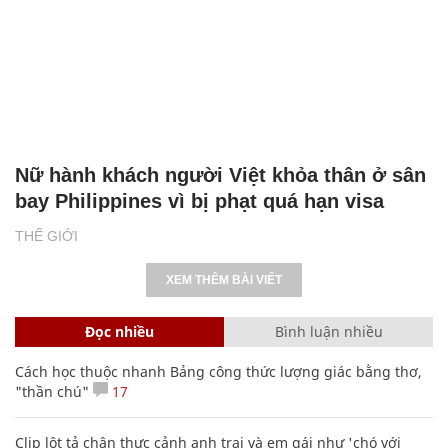
Nữ hành khách người Việt khỏa thân ở sân
bay Philippines vì bị phạt quá hạn visa
THẾ GIỚI
XEM THÊM BÀI VIẾT
Đọc nhiều
Bình luận nhiều
Cách học thuộc nhanh Bảng công thức lượng giác bằng thơ,
"thần chú"
17
Clip lột tả chân thực cảnh anh trai và em gái như 'chó với