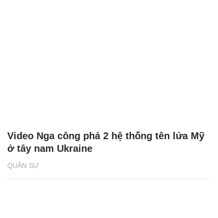
Video Nga công phá 2 hệ thống tên lửa Mỹ
ở tây nam Ukraine
QUÂN SỰ