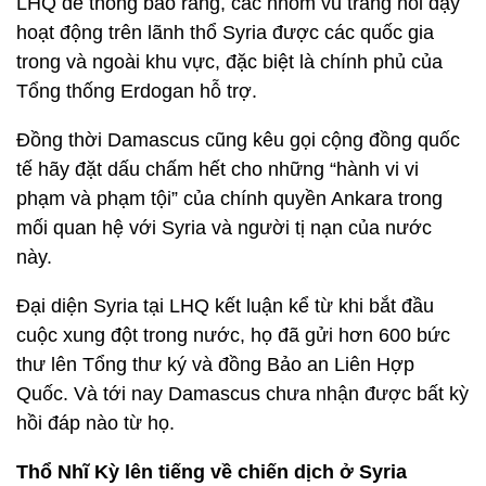
LHQ để thông báo rằng, các nhóm vũ trang nổi dậy
hoạt động trên lãnh thổ Syria được các quốc gia
trong và ngoài khu vực, đặc biệt là chính phủ của
Tổng thống Erdogan hỗ trợ.
Đồng thời Damascus cũng kêu gọi cộng đồng quốc
tế hãy đặt dấu chấm hết cho những “hành vi vi
phạm và phạm tội” của chính quyền Ankara trong
mối quan hệ với Syria và người tị nạn của nước
này.
Đại diện Syria tại LHQ kết luận kể từ khi bắt đầu
cuộc xung đột trong nước, họ đã gửi hơn 600 bức
thư lên Tổng thư ký và đồng Bảo an Liên Hợp
Quốc. Và tới nay Damascus chưa nhận được bất kỳ
hồi đáp nào từ họ.
Thổ Nhĩ Kỳ lên tiếng về chiến dịch ở Syria