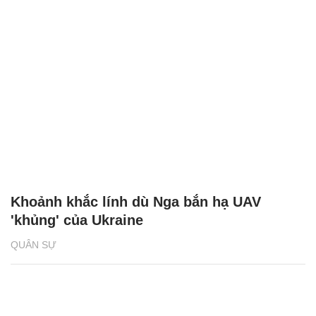
Khoảnh khắc lính dù Nga bắn hạ UAV
'khủng' của Ukraine
QUÂN SỰ