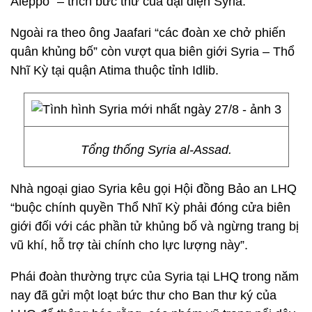
Aleppo” – trích bức thư của đại diện Syria.
Ngoài ra theo ông Jaafari “các đoàn xe chở phiến
quân khủng bố” còn vượt qua biên giới Syria – Thổ
Nhĩ Kỳ tại quận Atima thuộc tỉnh Idlib.
Tổng thống Syria al-Assad.
Nhà ngoại giao Syria kêu gọi Hội đồng Bảo an LHQ
“buộc chính quyền Thổ Nhĩ Kỳ phải đóng cửa biên
giới đối với các phần tử khủng bố và ngừng trang bị
vũ khí, hỗ trợ tài chính cho lực lượng này”.
Phái đoàn thường trực của Syria tại LHQ trong năm
nay đã gửi một loạt bức thư cho Ban thư ký của