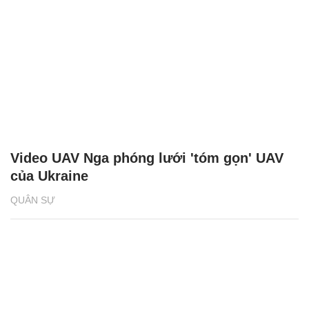
Video UAV Nga phóng lưới 'tóm gọn' UAV
của Ukraine
QUÂN SỰ