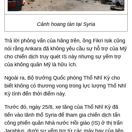
Cảnh hoang tàn tại Syria
Trả lời phỏng vấn của hãng trên, ông Fikri Isik cũng
nói rằng Ankara đã không yêu cầu sự hỗ trợ của Mỹ
cho chiến dịch truy quét IS này nhưng sự yểm trợ
của không quân Mỹ là hữu ích.
Ngoài ra, Bộ trưởng Quốc phòng Thổ Nhĩ Kỳ cho
biết không có thương vong trong lực lượng Thổ Nhĩ
Kỳ tính đến thời điểm này.
Trước đó, ngày 25/8, xe tăng của Thổ Nhĩ Kỳ đã
tiến vào lãnh thổ Syria để tham gia chiến dịch tấn
công phiến quân Nhà nước Hồi giáo (IS) ở thị trấn
Jarablus, dưới sự yểm trợ từ các máy bay của liên