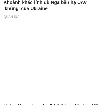
Khoảnh khắc lính dù Nga bắn hạ UAV
'khủng' của Ukraine
QUÂN SỰ