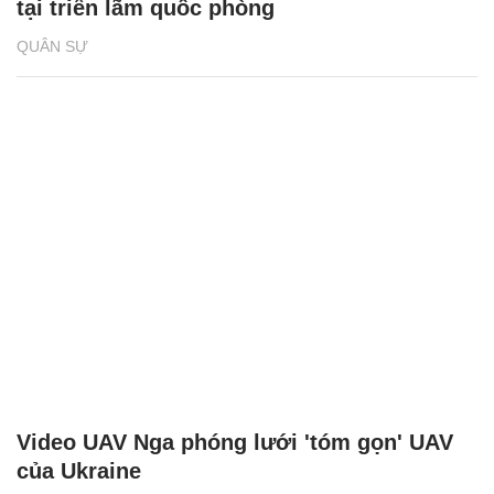
tại triển lãm quốc phòng
QUÂN SỰ
Video UAV Nga phóng lưới 'tóm gọn' UAV
của Ukraine