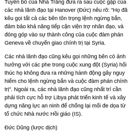
Tuyên bố của Nhà Trắng đưa ra sau cuộc gặp của
các nhà lãnh đạo tại Hanover (Đức) nêu rõ: "Họ đã
kêu gọi tất cả các bên tôn trọng lệnh ngừng bắn,
đảm bảo khả năng tiếp cận viện trợ nhân đạo, và
đóng góp vào sự thành công của cuộc đàm phán
Geneva về chuyển giao chính trị tại Syria.
Các nhà lãnh đạo cũng kêu gọi những bên có ảnh
hưởng với các phe trong cuộc xung đột (Syria) hối
thúc họ không đưa ra những hành động gây nguy
hiểm cho lệnh ngừng bắn và cuộc đàm phán chính
trị". Ngoài ra, các nhà lãnh đạo cũng nhất trí cần
phải tích cực hỗ trợ Libya phát triển kinh tế và xây
dựng năng lực an ninh để chống lại mối đe dọa từ
tổ chức Nhà nước Hồi giáo (IS).
Đức Dũng (lược dịch)