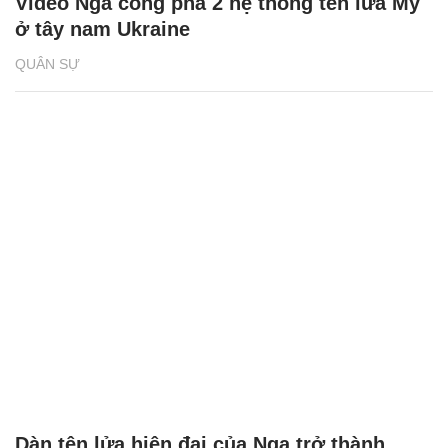
Video Nga công phá 2 hệ thống tên lửa Mỹ
ở tây nam Ukraine
QUÂN SỰ
Dàn tên lửa hiện đại của Nga trở thành