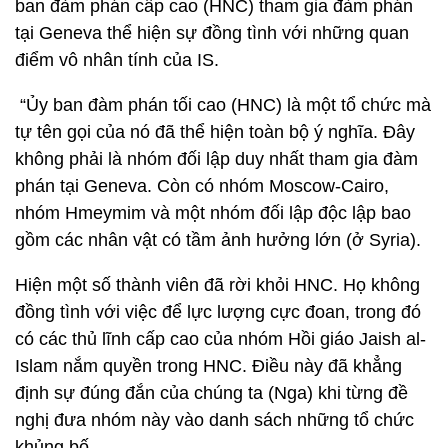
ban đàm phán cấp cao (HNC) tham gia đàm phán
tại Geneva thể hiện sự đồng tình với những quan
điểm vô nhân tính của IS.
“Ủy ban đàm phán tối cao (HNC) là một tổ chức mà
tự tên gọi của nó đã thể hiện toàn bộ ý nghĩa. Đây
không phải là nhóm đối lập duy nhất tham gia đàm
phán tại Geneva. Còn có nhóm Moscow-Cairo,
nhóm Hmeymim và một nhóm đối lập độc lập bao
gồm các nhân vật có tầm ảnh hưởng lớn (ở Syria).
Hiện một số thành viên đã rời khỏi HNC. Họ không
đồng tình với việc để lực lượng cực đoan, trong đó
có các thủ lĩnh cấp cao của nhóm Hồi giáo Jaish al-
Islam nắm quyền trong HNC. Điều này đã khẳng
định sự đúng đắn của chúng ta (Nga) khi từng đề
nghị đưa nhóm này vào danh sách những tổ chức
khủng bố.