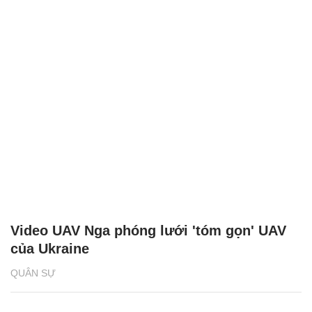
Video UAV Nga phóng lưới 'tóm gọn' UAV
của Ukraine
QUÂN SỰ