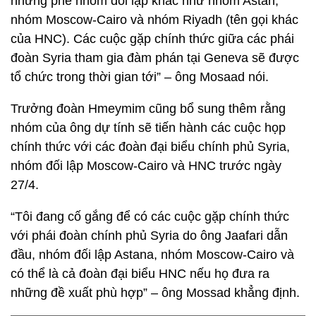
những phe nhóm đối lập khác như nhóm Astan,
nhóm Moscow-Cairo và nhóm Riyadh (tên gọi khác
của HNC). Các cuộc gặp chính thức giữa các phái
đoàn Syria tham gia đàm phán tại Geneva sẽ được
tổ chức trong thời gian tới” – ông Mosaad nói.
Trưởng đoàn Hmeymim cũng bổ sung thêm rằng
nhóm của ông dự tính sẽ tiến hành các cuộc họp
chính thức với các đoàn đại biểu chính phủ Syria,
nhóm đối lập Moscow-Cairo và HNC trước ngày
27/4.
“Tôi đang cố gắng để có các cuộc gặp chính thức
với phái đoàn chính phủ Syria do ông Jaafari dẫn
đầu, nhóm đối lập Astana, nhóm Moscow-Cairo và
có thể là cả đoàn đại biểu HNC nếu họ đưa ra
những đề xuất phù hợp” – ông Mossad khẳng định.