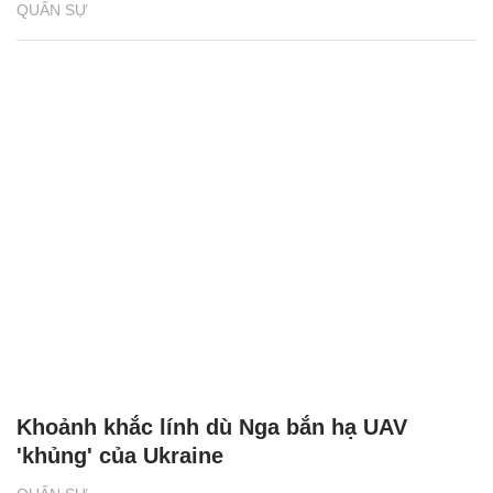
QUÂN SỰ
Khoảnh khắc lính dù Nga bắn hạ UAV
'khủng' của Ukraine