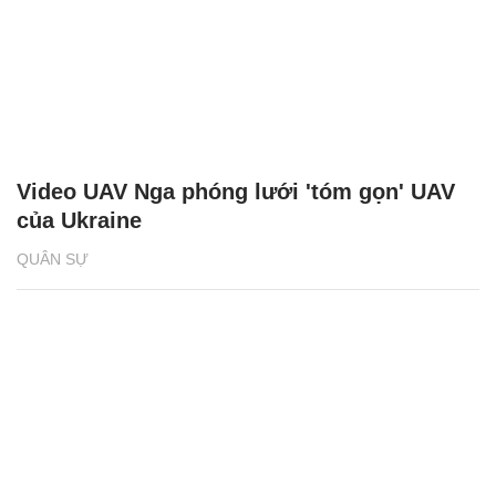
Video UAV Nga phóng lưới 'tóm gọn' UAV
của Ukraine
QUÂN SỰ