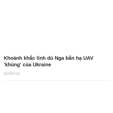
Khoảnh khắc lính dù Nga bắn hạ UAV
'khủng' của Ukraine
QUÂN SỰ