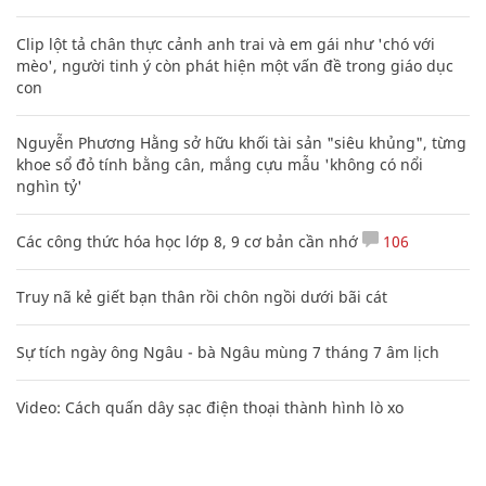
Clip lột tả chân thực cảnh anh trai và em gái như 'chó với
mèo', người tinh ý còn phát hiện một vấn đề trong giáo dục
con
Nguyễn Phương Hằng sở hữu khối tài sản "siêu khủng", từng
khoe sổ đỏ tính bằng cân, mắng cựu mẫu 'không có nổi
nghìn tỷ'
Các công thức hóa học lớp 8, 9 cơ bản cần nhớ
106
Truy nã kẻ giết bạn thân rồi chôn ngồi dưới bãi cát
Sự tích ngày ông Ngâu - bà Ngâu mùng 7 tháng 7 âm lịch
Video: Cách quấn dây sạc điện thoại thành hình lò xo