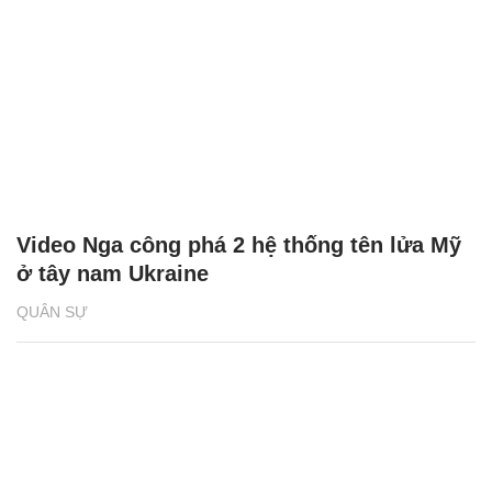
Video Nga công phá 2 hệ thống tên lửa Mỹ
ở tây nam Ukraine
QUÂN SỰ