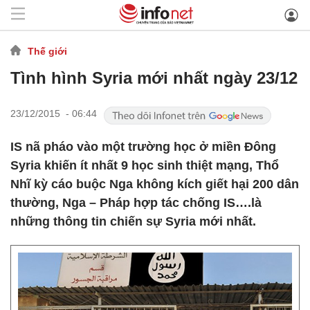
Thế giới
Tình hình Syria mới nhất ngày 23/12
23/12/2015 - 06:44
IS nã pháo vào một trường học ở miền Đông
Syria khiến ít nhất 9 học sinh thiệt mạng, Thổ
Nhĩ kỳ cáo buộc Nga không kích giết hại 200 dân
thường, Nga – Pháp hợp tác chống IS….là
những thông tin chiến sự Syria mới nhất.