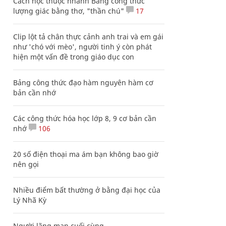
Cách học thuộc nhanh Bảng công thức
lượng giác bằng thơ, "thần chú"
17
Clip lột tả chân thực cảnh anh trai và em gái
như 'chó với mèo', người tinh ý còn phát
hiện một vấn đề trong giáo dục con
Bảng công thức đạo hàm nguyên hàm cơ
bản cần nhớ
Các công thức hóa học lớp 8, 9 cơ bản cần
nhớ
106
20 số điện thoại ma ám bạn không bao giờ
nên gọi
Nhiều điểm bất thường ở bằng đại học của
Lý Nhã Kỳ
Người lãng mạn cuối cùng