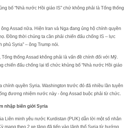
hủng bố “Nhà nước Hồi giáo IS” chứ không phải là Tổng thống
ại ông Assad nữa. Hiện Iran và Nga đang ủng hộ chính quyền
họ. Đồng thời chúng ta cần phải chiến đấu chống IS – lực
 phủ Syria” – ông Trump nói.
Tổng thống Assad không phải là vấn đề chính đối với Mỹ.
ng chiến đấu chống lại tổ chức khủng bố “Nhà nước Hồi giáo
chính quyền Syria. Washington trước đó đã nhiều lần tuyên
g thống đương nhiệm nước này - ông Assad buộc phải từ chức.
m nhập biên giới Syria
của Liên minh yêu nước Kurdistan (PUK) dẫn lời một số nhân
ỳ mang theo 2 xe tăng đã tiến vào lãnh thổ Syria từ hướng