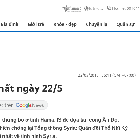
Hotline: 09161
Gia đình
Giới trẻ
Khỏe - đẹp
Chuyện lạ
Quân sự
22/05/2016 06:11 (GMT+07:00)
hất ngày 22/5
nh khủng bố ở tỉnh Hama; IS đe dọa tấn công Ấn Độ;
iến chống lại Tổng thống Syria; Quân đội Thổ Nhĩ Kỳ
nhất về tình hình Syria.