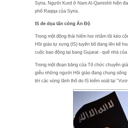
Syria. Người Kurd ở Nam Al-Qamishli hiện đan
phố Raqqa của Syria.
IS đe dọa tấn công Ấn Độ
Trong một động thái hiếm hoi nhằm lôi kéo c
Hồi giáo tự xưng (IS) tuyên bố đang lên kế ho
cuộc bạo động tại bang Gujarat - quê nhà củ
Trong một đoạn băng của Tổ chức chuyên giám 
giễu những người Hồi giáo đang chung sống h
tới các vùng lãnh thổ do IS kiểm soát tại "Vư