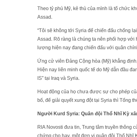
Theo tỷ phú Mỹ, kẻ thù của mình là tổ chức k
Assad.
“Tôi sẽ không tới Syria để chiến đấu chống l
Assad. Rõ ràng là chúng ta nên phối hợp với 
lượng hiện nay đang chiến đấu với quân chính
Ứng cử viên Đảng Cộng hòa (Mỹ) khẳng định, 
Hiện nay liên minh quốc tế do Mỹ dẫn đầu đa
IS” tại Iraq và Syria.
Hoạt động của họ chưa được sự cho phép của 
bố, để giải quyết xung đột tại Syria thì Tổn
Người Kurd Syria: Quân đội Thổ Nhĩ Kỳ xâ
RIA Novosti đưa tin, Trung tâm truyền thông 
chứng cho hay, một đơn vị quân đội Thổ Nhĩ K