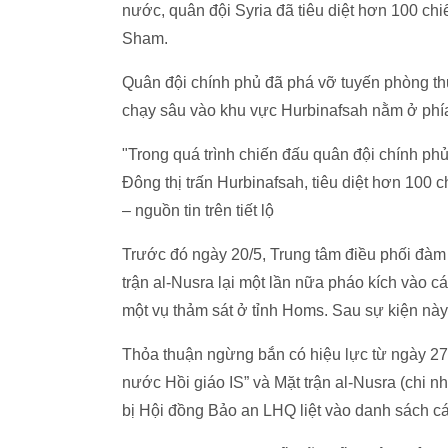
nước, quân đội Syria đã tiêu diệt hơn 100 chi
Sham.
Quân đội chính phủ đã phá vỡ tuyến phòng th
chạy sâu vào khu vực Hurbinafsah nằm ở phí
"Trong quá trình chiến đấu quân đội chính ph
Đông thị trấn Hurbinafsah, tiêu diệt hơn 100
– nguồn tin trên tiết lộ
Trước đó ngày 20/5, Trung tâm điều phối đàm 
trận al-Nusra lại một lần nữa pháo kích vào c
một vụ thảm sát ở tỉnh Homs. Sau sự kiện này 
Thỏa thuận ngừng bắn có hiệu lực từ ngày 27
nước Hồi giáo IS” và Mặt trận al-Nusra (chi 
bị Hội đồng Bảo an LHQ liệt vào danh sách cá