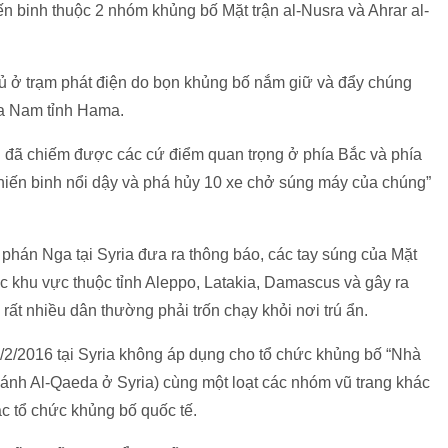
ến binh thuộc 2 nhóm khủng bố Mặt trận al-Nusra và Ahrar al-
ủ ở trạm phát điện do bọn khủng bố nắm giữ và đẩy chúng
a Nam tỉnh Hama.
ủ đã chiếm được các cứ điểm quan trọng ở phía Bắc và phía
 chiến binh nổi dậy và phá hủy 10 xe chở súng máy của chúng”
phán Nga tại Syria đưa ra thông báo, các tay súng của Mặt
ác khu vực thuộc tỉnh Aleppo, Latakia, Damascus và gây ra
rất nhiều dân thường phải trốn chạy khỏi nơi trú ẩn.
/2/2016 tại Syria không áp dụng cho tổ chức khủng bố “Nhà
nhánh Al-Qaeda ở Syria) cùng một loạt các nhóm vũ trang khác
c tổ chức khủng bố quốc tế.