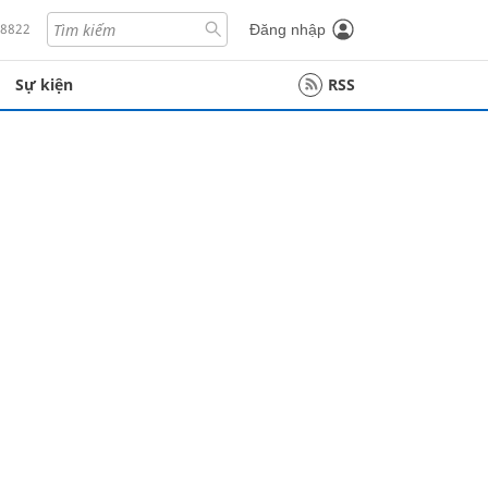
18822
Đăng nhập
Sự kiện
RSS