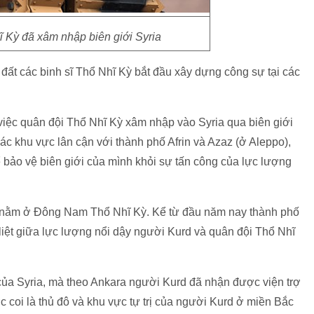
 Kỳ đã xâm nhập biên giới Syria
 đất các binh sĩ Thổ Nhĩ Kỳ bắt đầu xây dựng công sự tại các
hổ Syria.
việc quân đội Thổ Nhĩ Kỳ xâm nhập vào Syria qua biên giới
các khu vực lân cận với thành phố Afrin và Azaz (ở Aleppo),
ảo vệ biên giới của mình khỏi sự tấn công của lực lượng
n, nằm ở Đông Nam Thổ Nhĩ Kỳ. Kể từ đầu năm nay thành phố
 liệt giữa lực lượng nổi dậy người Kurd và quân đội Thổ Nhĩ
của Syria, mà theo Ankara người Kurd đã nhận được viện trợ
 coi là thủ đô và khu vực tự trị của người Kurd ở miền Bắc