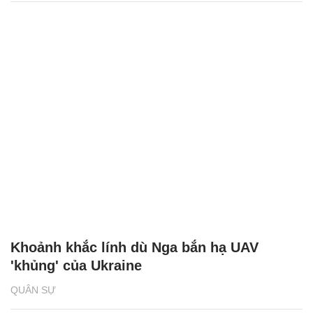
Khoảnh khắc lính dù Nga bắn hạ UAV
'khủng' của Ukraine
QUÂN SỰ