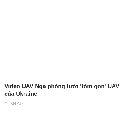
Video UAV Nga phóng lưới 'tóm gọn' UAV
của Ukraine
QUÂN SỰ