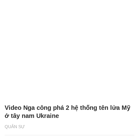
Video Nga công phá 2 hệ thống tên lửa Mỹ
ở tây nam Ukraine
QUÂN SỰ