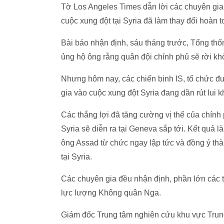
Tờ Los Angeles Times dẫn lời các chuyên gia
cuộc xung đột tại Syria đã làm thay đổi hoàn 
Bài báo nhận định, sáu tháng trước, Tổng th
ủng hộ ông rằng quân đội chính phủ sẽ rời khỏi
Nhưng hôm nay, các chiến binh IS, tổ chức đư
gia vào cuộc xung đột Syria đang dần rút lui
Các thắng lợi đã tăng cường vị thế của chín
Syria sẽ diễn ra tại Geneva sắp tới. Kết quả 
ông Assad từ chức ngay lập tức và đồng ý thà
tại Syria.
Các chuyên gia đều nhận định, phần lớn các 
lực lượng Không quân Nga.
Giám đốc Trung tâm nghiên cứu khu vực Tru