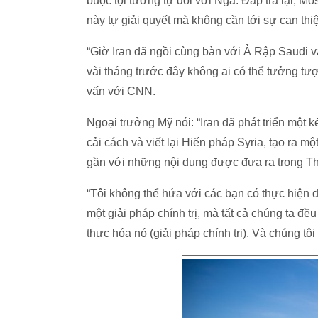
buộc tội tương tự đối với Nga. Đáp trả lại, M
này tự giải quyết mà không cần tới sự can thi
“Giờ Iran đã ngồi cùng bàn với Ả Rập Saudi v
vài tháng trước đây không ai có thể tưởng tượ
vấn với CNN.
Ngoại trưởng Mỹ nói: “Iran đã phát triển một
cải cách và viết lại Hiến pháp Syria, tạo ra m
gần với những nội dung được đưa ra trong Th
“Tôi không thể hứa với các bạn có thực hiện đ
một giải pháp chính trị, mà tất cả chúng ta đều
thực hóa nó (giải pháp chính trị). Và chúng tô