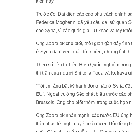
kiện này.
Trước đó, Đại diện cấp cao phụ trách chính s
Federica Mogherini đã yêu cầu đại sứ quán Sé
cho Syria, vì các quốc gia EU khác và Mỹ khôn
Ông Zaoralek cho biết, thời gian gần đây tình
ở Syria đã được nhắc tới nhiều, nhưng tình hì
Theo số liệu từ Liên Hiệp Quốc, nghiêm trọng n
thị trấn của người Shiite là Foua và Kefraya g
“Tôi tin rằng bất kỳ hành động nào ở Syria đề
EU”, Ngoại trưởng Séc phát biểu trước các ph
Brussels. Ông cho biết thêm, trong cuộc họp n
Ông Zaoralek nhấn mạnh, các nước EU ủng hộ 
thời nhắc tới nghị quyết mới được Hội đồng b
cuộc đàm phán sắp diễn ra tại Geneva giữa c