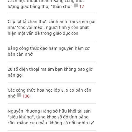
Cách học thuộc nhanh Bảng công thức
lượng giác bằng thơ, "thần chú"
17
Clip lột tả chân thực cảnh anh trai và em gái
như 'chó với mèo', người tinh ý còn phát
hiện một vấn đề trong giáo dục con
Bảng công thức đạo hàm nguyên hàm cơ
bản cần nhớ
20 số điện thoại ma ám bạn không bao giờ
nên gọi
Các công thức hóa học lớp 8, 9 cơ bản cần
nhớ
106
Nguyễn Phương Hằng sở hữu khối tài sản
"siêu khủng", từng khoe sổ đỏ tính bằng
cân, mắng cựu mẫu 'không có nổi nghìn tỷ'