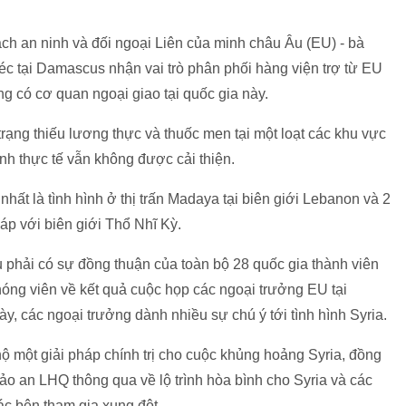
ách an ninh và đối ngoại Liên của minh châu Âu (EU) - bà
c tại Damascus nhận vai trò phân phối hàng viện trợ từ EU
g có cơ quan ngoại giao tại quốc gia này.
 trạng thiếu lương thực và thuốc men tại một loạt các khu vực
nh thực tế vẫn không được cải thiện.
hất là tình hình ở thị trấn Madaya tại biên giới Lebanon và 2
iáp với biên giới Thổ Nhĩ Kỳ.
u phải có sự đồng thuận của toàn bộ 28 quốc gia thành viên
óng viên về kết quả cuộc họp các ngoại trưởng EU tại
ày, các ngoại trưởng dành nhiều sự chú ý tới tình hình Syria.
một giải pháp chính trị cho cuộc khủng hoảng Syria, đồng
ảo an LHQ thông qua về lộ trình hòa bình cho Syria và các
ác bên tham gia xung đột.