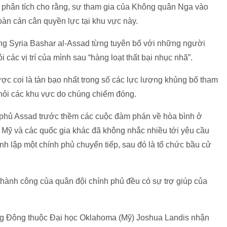
 phân tích cho rằng, sự tham gia của Không quân Nga vào
toàn cán cân quyền lực tại khu vực này.
ống Syria Bashar al-Assad từng tuyên bố với những người
 các vị trí của mình sau “hàng loạt thất bại nhục nhã”.
ợc coi là tàn bạo nhất trong số các lực lượng khủng bố tham
 khỏi các khu vực do chúng chiếm đóng.
h phủ Assad trước thềm các cuộc đàm phán về hòa bình ở
là Mỹ và các quốc gia khác đã không nhắc nhiều tới yêu cầu
nh lập một chính phủ chuyển tiếp, sau đó là tổ chức bầu cử
thành công của quân đội chính phủ đều có sự trợ giúp của
ng Đông thuộc Đại học Oklahoma (Mỹ) Joshua Landis nhận