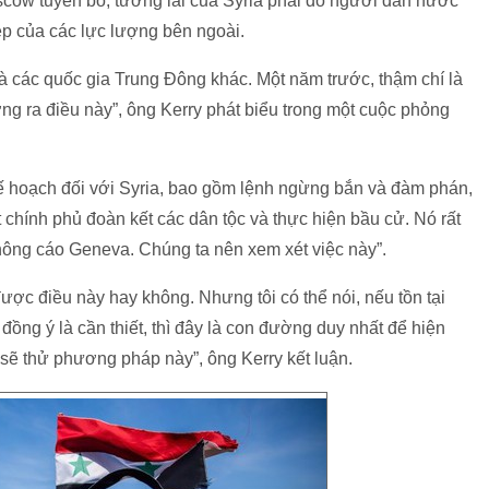
oscow tuyên bố, tương lai của Syria phải do người dân nước
ệp của các lực lượng bên ngoài.
à các quốc gia Trung Đông khác. Một năm trước, thậm chí là
ng ra điều này”, ông Kerry phát biểu trong một cuộc phỏng
 kế hoạch đối với Syria, bao gồm lệnh ngừng bắn và đàm phán,
ột chính phủ đoàn kết các dân tộc và thực hiện bầu cử. Nó rất
ông cáo Geneva. Chúng ta nên xem xét việc này”.
ược điều này hay không. Nhưng tôi có thể nói, nếu tồn tại
 đồng ý là cần thiết, thì đây là con đường duy nhất để hiện
i sẽ thử phương pháp này”, ông Kerry kết luận.