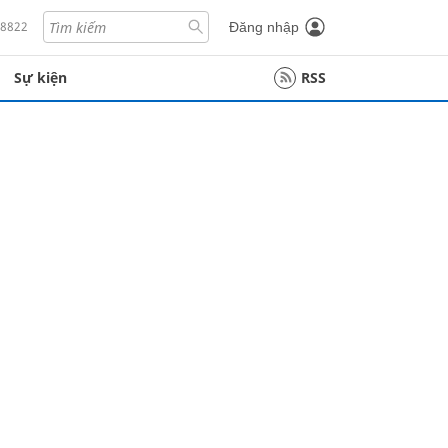
18822
Đăng nhập
Sự kiện
RSS