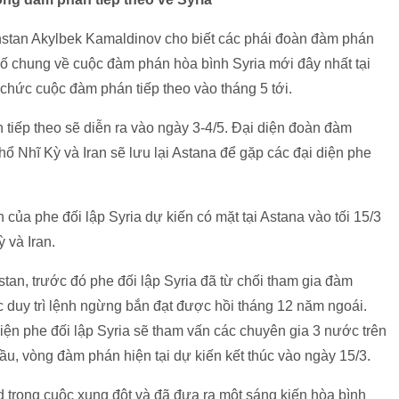
stan Akylbek Kamaldinov cho biết các phái đoàn đàm phán
bố chung về cuộc đàm phán hòa bình Syria mới đây nhất tại
chức cuộc đàm phán tiếp theo vào tháng 5 tới.
iếp theo sẽ diễn ra vào ngày 3-4/5. Đại diện đoàn đàm
ổ Nhĩ Kỳ và Iran sẽ lưu lại Astana để gặp các đại diện phe
của phe đối lập Syria dự kiến có mặt tại Astana vào tối 15/3
 và Iran.
an, trước đó phe đối lập Syria đã từ chối tham gia đàm
ệc duy trì lệnh ngừng bắn đạt được hồi tháng 12 năm ngoái.
iện phe đối lập Syria sẽ tham vấn các chuyên gia 3 nước trên
ầu, vòng đàm phán hiện tại dự kiến kết thúc vào ngày 15/3.
 trong cuộc xung đột và đã đưa ra một sáng kiến hòa bình