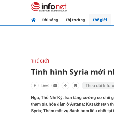
Đời sống
Thị trường
Thế giới
THẾ GIỚI
Tình hình Syria mới n
Nga, Thổ Nhĩ Kỳ, Iran tăng cường cơ chế g
tham gia hòa đàm ở Astana; Kazakhstan th
Syria; Thêm một vụ đánh bom liều chết tạ