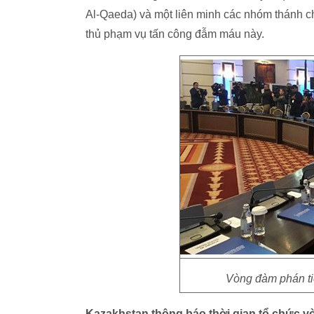
Al-Qaeda) và một liên minh các nhóm thánh ch
thủ phạm vụ tấn công đẫm máu này.
Vòng đàm phán tiế
Kazakhstan thông báo thời gian tổ chức vò