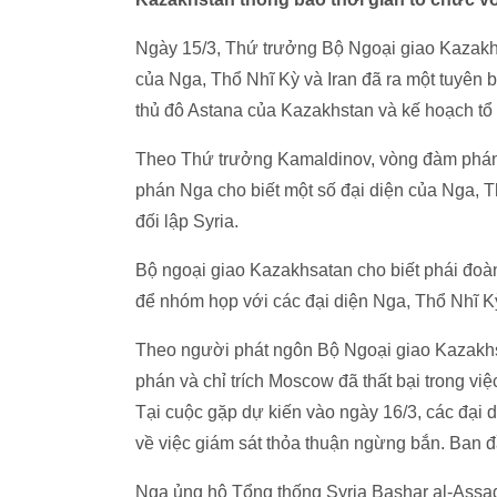
Ngày 15/3, Thứ trưởng Bộ Ngoại giao Kazakh
của Nga, Thổ Nhĩ Kỳ và Iran đã ra một tuyên 
thủ đô Astana của Kazakhstan và kế hoạch tổ 
Theo Thứ trưởng Kamaldinov, vòng đàm phán t
phán Nga cho biết một số đại diện của Nga, Th
đối lập Syria.
Bộ ngoại giao Kazakhsatan cho biết phái đoàn 
để nhóm họp với các đại diện Nga, Thổ Nhĩ Kỳ
Theo người phát ngôn Bộ Ngoại giao Kazakhst
phán và chỉ trích Moscow đã thất bại trong vi
Tại cuộc gặp dự kiến vào ngày 16/3, các đại d
về việc giám sát thỏa thuận ngừng bắn. Ban đ
Nga ủng hộ Tổng thống Syria Bashar al-Assad