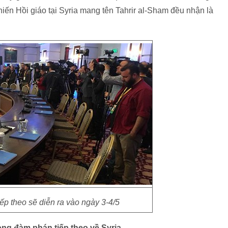
iến Hồi giáo tại Syria mang tên Tahrir al-Sham đều nhận là
p theo sẽ diễn ra vào ngày 3-4/5
ng đàm phán tiếp theo về Syria