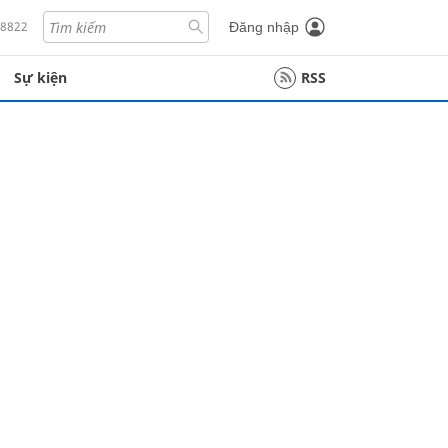
18822
Đăng nhập
Sự kiện
RSS