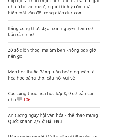
Clip lột tả chân thực cảnh anh trai và em gái
như 'chó với mèo', người tinh ý còn phát
hiện một vấn đề trong giáo dục con
Bảng công thức đạo hàm nguyên hàm cơ
bản cần nhớ
20 số điện thoại ma ám bạn không bao giờ
nên gọi
Mẹo học thuộc Bảng tuần hoàn nguyên tố
hóa học bằng thơ, câu nói vui vẻ
Các công thức hóa học lớp 8, 9 cơ bản cần
nhớ
106
Ấn tượng ngày hội văn hóa - thể thao mừng
Quốc khánh 2/9 ở Hải Hậu
Hàng ngàn người Mỹ ân hận vì tiêm vắc xin