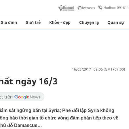
Hotline: 09161
Gia đình
Giới trẻ
Khỏe - đẹp
Chuyện lạ
Quân sự
16/03/2017 09:06 (GMT+07:00)
hất ngày 16/3
iám sát ngừng bắn tại Syria; Phe đối lập Syria không
ông báo thời gian tổ chức vòng đàm phán tiếp theo về
i thủ đô Damascus…