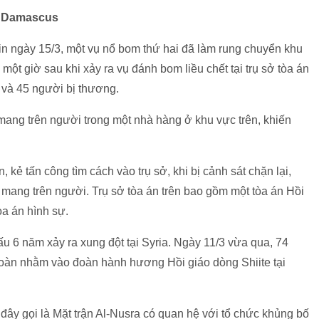
đô Damascus
n ngày 15/3, một vụ nổ bom thứ hai đã làm rung chuyển khu
t giờ sau khi xảy ra vụ đánh bom liều chết tại trụ sở tòa án
 và 45 người bị thương.
 mang trên người trong một nhà hàng ở khu vực trên, khiến
 kẻ tấn công tìm cách vào trụ sở, khi bị cảnh sát chặn lại,
 mang trên người. Trụ sở tòa án trên bao gồm một tòa án Hồi
òa án hình sự.
u 6 năm xảy ra xung đột tại Syria. Ngày 11/3 vừa qua, 74
hoàn nhằm vào đoàn hành hương Hồi giáo dòng Shiite tại
đây gọi là Mặt trận Al-Nusra có quan hệ với tổ chức khủng bố