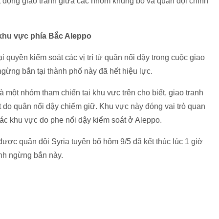
ạt động giao tranh giữa các nhóm khủng bố và quân đội chính
khu vực phía Bắc Aleppo
 quyền kiểm soát các vị trí từ quân nổi dậy trong cuộc giao
ngừng bắn tại thành phố này đã hết hiệu lực.
một nhóm tham chiến tại khu vực trên cho biết, giao tranh
 do quân nổi dậy chiếm giữ. Khu vực này đóng vai trò quan
ác khu vực do phe nổi dậy kiểm soát ở Aleppo.
ược quân đội Syria tuyên bố hôm 9/5 đã kết thúc lúc 1 giờ
ệnh ngừng bắn này.