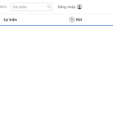
18822
Đăng nhập
Sự kiện
RSS