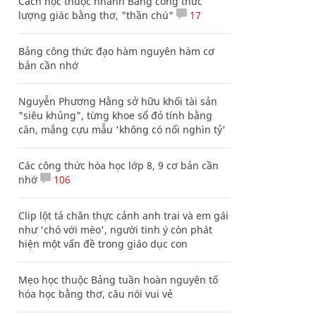
Cách học thuộc nhanh Bảng công thức
lượng giác bằng thơ, "thần chú"
17
Bảng công thức đạo hàm nguyên hàm cơ
bản cần nhớ
Nguyễn Phương Hằng sở hữu khối tài sản
"siêu khủng", từng khoe sổ đỏ tính bằng
cân, mắng cựu mẫu 'không có nổi nghìn tỷ'
Các công thức hóa học lớp 8, 9 cơ bản cần
nhớ
106
Clip lột tả chân thực cảnh anh trai và em gái
như 'chó với mèo', người tinh ý còn phát
hiện một vấn đề trong giáo dục con
Mẹo học thuộc Bảng tuần hoàn nguyên tố
hóa học bằng thơ, câu nói vui vẻ