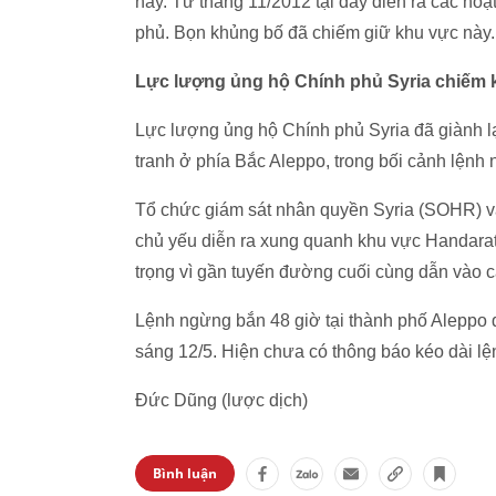
này. Từ tháng 11/2012 tại đây diễn ra các ho
phủ. Bọn khủng bố đã chiếm giữ khu vực này.
Lực lượng ủng hộ Chính phủ Syria chiếm 
Lực lượng ủng hộ Chính phủ Syria đã giành lại
tranh ở phía Bắc Aleppo, trong bối cảnh lệnh 
Tổ chức giám sát nhân quyền Syria (SOHR) và 
chủ yếu diễn ra xung quanh khu vực Handarat
trọng vì gần tuyến đường cuối cùng dẫn vào c
Lệnh ngừng bắn 48 giờ tại thành phố Aleppo đ
sáng 12/5. Hiện chưa có thông báo kéo dài l
Đức Dũng (lược dịch)
Bình luận