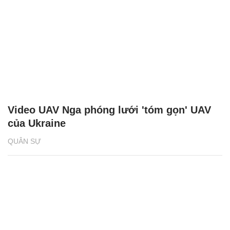
Video UAV Nga phóng lưới 'tóm gọn' UAV
của Ukraine
QUÂN SỰ