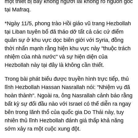
một thiết bị bay không người lái không rõ nguồn gốc
tại Mafraq.
*Ngày 11/5, phong trào Hồi giáo vũ trang Hezbollah
tại Liban tuyên bố đã tháo dỡ tất cả các cứ điểm
quân sự ở khu vực dọc biên giới với Syria, đồng
thời nhấn mạnh rằng hiện khu vực này "thuộc trách
nhiệm của nhà nước" và sự hiện diện của
Hezbollah này tại đây là không cần thiết.
Trong bài phát biểu được truyền hình trực tiếp, thủ
lĩnh Hezbollah Hassan Nasrallah nói: "Nhiệm vụ đã
hoàn thành". Ngoài ra, ông Nasrallah cảnh báo rằng
bất kỳ sự đối đầu nào với Israel có thể diễn ra ngay
bên trong lãnh thổ của quốc gia Do Thái này, tuy
nhiên thủ lĩnh Hezbollah đánh giá thấp khả năng
sớm xảy ra một cuộc xung đột.