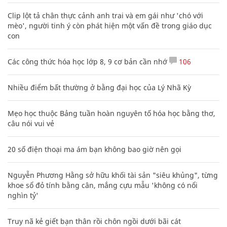
Clip lột tả chân thực cảnh anh trai và em gái như 'chó với
mèo', người tinh ý còn phát hiện một vấn đề trong giáo dục
con
Các công thức hóa học lớp 8, 9 cơ bản cần nhớ
106
Nhiều điểm bất thường ở bằng đại học của Lý Nhã Kỳ
Mẹo học thuộc Bảng tuần hoàn nguyên tố hóa học bằng thơ,
câu nói vui vẻ
20 số điện thoại ma ám bạn không bao giờ nên gọi
Nguyễn Phương Hằng sở hữu khối tài sản "siêu khủng", từng
khoe sổ đỏ tính bằng cân, mắng cựu mẫu 'không có nổi
nghìn tỷ'
Truy nã kẻ giết bạn thân rồi chôn ngồi dưới bãi cát