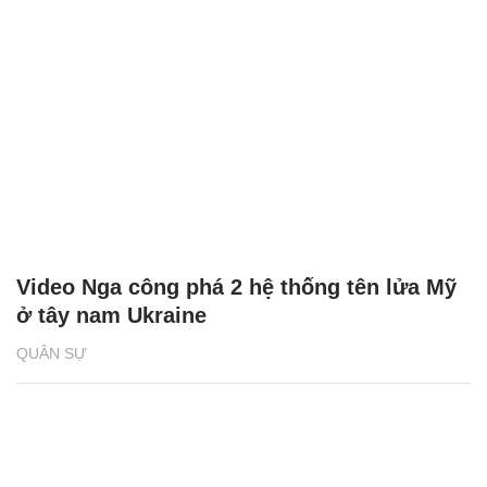
Video Nga công phá 2 hệ thống tên lửa Mỹ
ở tây nam Ukraine
QUÂN SỰ