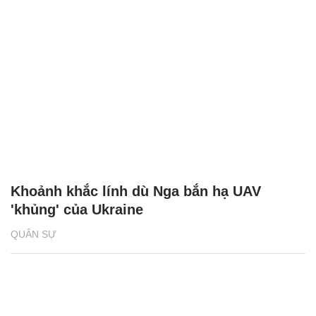
Khoảnh khắc lính dù Nga bắn hạ UAV
'khủng' của Ukraine
QUÂN SỰ