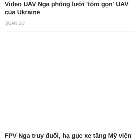
Video UAV Nga phóng lưới 'tóm gọn' UAV
của Ukraine
QUÂN SỰ
FPV Nga truy đuổi, hạ gục xe tăng Mỹ viện