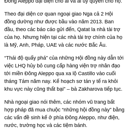
Đông Aleppo đại diện cho ai và ai ủy quyền cho họ.
Theo đại diện cơ quan ngoại giao Nga cả 2 Hội
đồng dường như được bầu vào năm 2013. Ban
đầu, theo các báo cáo gửi đến, Qatat la nhà tài trợ
của họ. Nhưng hiện tại các nhà tài trợ chính của họ
là Mỹ, Anh, Pháp, UAE và các nước Bắc Âu.
“Thái độ quấy phá” của những Hội đồng này dẫn tới
việc LHQ hủy bỏ cung cấp hàng viện trợ nhân đạo
tới miền Đông Aleppo qua xa lộ Castillo vào cuối
tháng Tám năm nay. Kế hoạch sơ tán y tế ra khỏi
khu vực này cũng thất bại” – bà Zakharova tiếp tục.
Nhà ngoại giao nói thêm, các nhóm vũ trang bất
hợp pháp đã mua chuộc “những hội đồng này” bằng
các vấn đề sinh kế ở phía Đông Aleppo, như điện,
nước, trường học và các tiệm bánh.