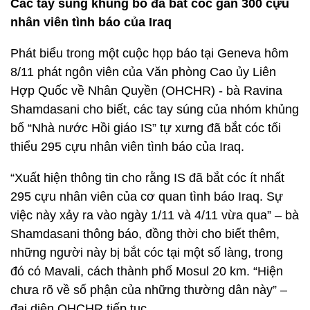
Các tay súng khủng bố đã bắt cóc gần 300 cựu
nhân viên tình báo của Iraq
Phát biểu trong một cuộc họp báo tại Geneva hôm
8/11 phát ngôn viên của Văn phòng Cao ủy Liên
Hợp Quốc về Nhân Quyền (OHCHR) - bà Ravina
Shamdasani cho biết, các tay súng của nhóm khủng
bố “Nhà nước Hồi giáo IS” tự xưng đã bắt cóc tối
thiểu 295 cựu nhân viên tình báo của Iraq.
“Xuất hiện thông tin cho rằng IS đã bắt cóc ít nhất
295 cựu nhân viên của cơ quan tình báo Iraq. Sự
việc này xảy ra vào ngày 1/11 và 4/11 vừa qua” – bà
Shamdasani thông báo, đồng thời cho biết thêm,
những người này bị bắt cóc tại một số làng, trong
đó có Mavali, cách thành phố Mosul 20 km. “Hiện
chưa rõ về số phận của những thường dân này” –
đại diện OHCHR tiếp tục.