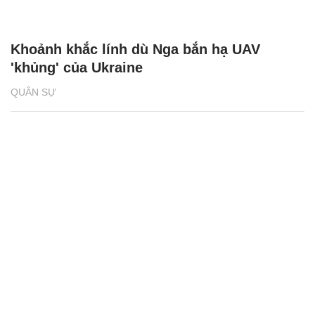
Khoảnh khắc lính dù Nga bắn hạ UAV
'khủng' của Ukraine
QUÂN SỰ