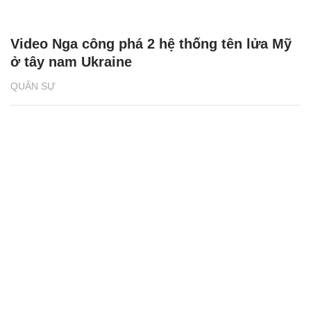
Video Nga công phá 2 hệ thống tên lửa Mỹ
ở tây nam Ukraine
QUÂN SỰ