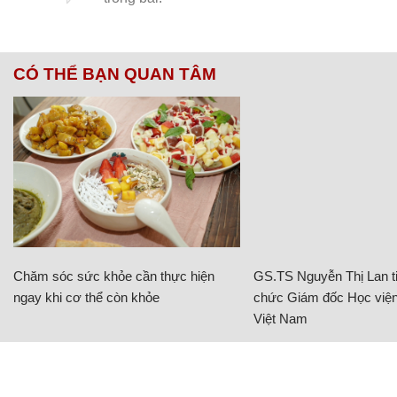
CÓ THỂ BẠN QUAN TÂM
Chăm sóc sức khỏe cần thực hiện
GS.TS Nguyễn Thị Lan ti
ngay khi cơ thể còn khỏe
chức Giám đốc Học viện
Việt Nam