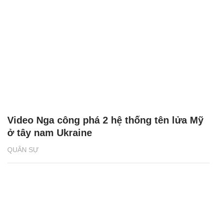
Video Nga công phá 2 hệ thống tên lửa Mỹ
ở tây nam Ukraine
QUÂN SỰ