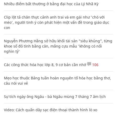
Nhiều điểm bất thường ở bằng đại học của Lý Nhã Kỳ
Clip lột tả chân thực cảnh anh trai và em gái như 'chó với
mèo', người tinh ý còn phát hiện một vấn đề trong giáo dục
con
Nguyễn Phương Hằng sở hữu khối tài sản "siêu khủng", từng
khoe sổ đỏ tính bằng cân, mắng cựu mẫu 'không có nổi
nghìn tỷ'
Các công thức hóa học lớp 8, 9 cơ bản cần nhớ
106
Mẹo học thuộc Bảng tuần hoàn nguyên tố hóa học bằng thơ,
câu nói vui vẻ
Sự tích ngày ông Ngâu - bà Ngâu mùng 7 tháng 7 âm lịch
Video: Cách quấn dây sạc điện thoại thành hình lò xo