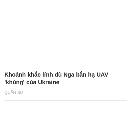
Khoảnh khắc lính dù Nga bắn hạ UAV
'khủng' của Ukraine
QUÂN SỰ