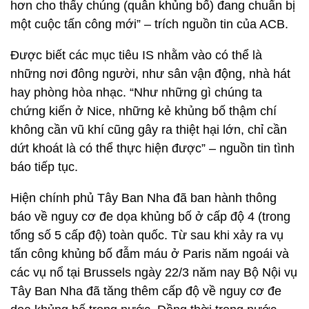
hơn cho thấy chúng (quân khủng bố) đang chuẩn bị
một cuộc tấn công mới” – trích nguồn tin của ACB.
Được biết các mục tiêu IS nhằm vào có thể là
những nơi đông người, như sân vận động, nhà hát
hay phòng hòa nhạc. “Như những gì chúng ta
chứng kiến ở Nice, những kẻ khủng bố thậm chí
không cần vũ khí cũng gây ra thiệt hại lớn, chỉ cần
dứt khoát là có thể thực hiện được” – nguồn tin tình
báo tiếp tục.
Hiện chính phủ Tây Ban Nha đã ban hành thông
báo về nguy cơ đe dọa khủng bố ở cấp độ 4 (trong
tổng số 5 cấp độ) toàn quốc. Từ sau khi xảy ra vụ
tấn công khủng bố đẫm máu ở Paris năm ngoái và
các vụ nổ tại Brussels ngày 22/3 năm nay Bộ Nội vụ
Tây Ban Nha đã tăng thêm cấp độ về nguy cơ đe