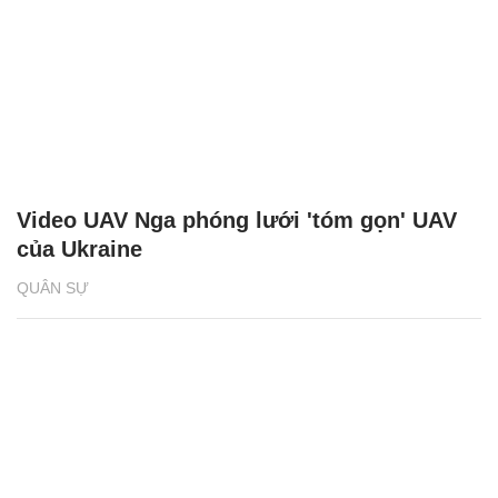
Video UAV Nga phóng lưới 'tóm gọn' UAV
của Ukraine
QUÂN SỰ