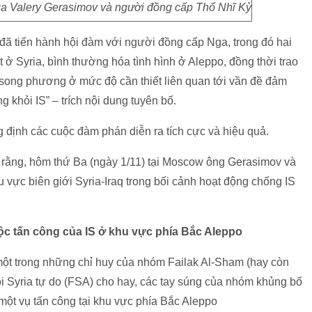
a Valery Gerasimov và người đồng cấp Thổ Nhĩ Kỳ
ã tiến hành hội đàm với người đồng cấp Nga, trong đó hai
t ở Syria, bình thường hóa tình hình ở Aleppo, đồng thời trao
c song phương ở mức độ cần thiết liên quan tới vần đề đảm
 khỏi IS” – trích nội dung tuyên bố.
định các cuộc đàm phán diễn ra tích cực và hiệu quả.
rằng, hôm thứ Ba (ngày 1/11) tại Moscow ông Gerasimov và
hu vực biên giới Syria-Iraq trong bối cảnh hoạt động chống IS
ộc tấn công của IS ở khu vực phía Bắc Aleppo
một trong những chỉ huy của nhóm Failak Al-Sham (hay còn
i Syria tự do (FSA) cho hay, các tay súng của nhóm khủng bố
một vụ tấn công tại khu vực phía Bắc Aleppo