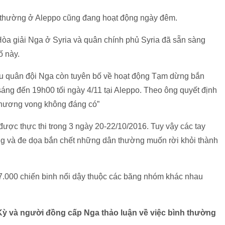
 thường ở Aleppo cũng đang hoạt động ngày đêm.
a giải Nga ở Syria và quân chính phủ Syria đã sẵn sàng
ố này.
 quân đội Nga còn tuyên bố về hoạt động Tạm dừng bắn
sáng đến 19h00 tối ngày 4/11 tại Aleppo. Theo ông quyết định
thương vong không đáng có”
ợc thực thi trong 3 ngày 20-22/10/2016. Tuy vậy các tay
đóng và đe dọa bắn chết những dân thường muốn rời khỏi thành
 7.000 chiến binh nổi dậy thuộc các băng nhóm khác nhau
ỳ và người đồng cấp Nga thảo luận về việc bình thường