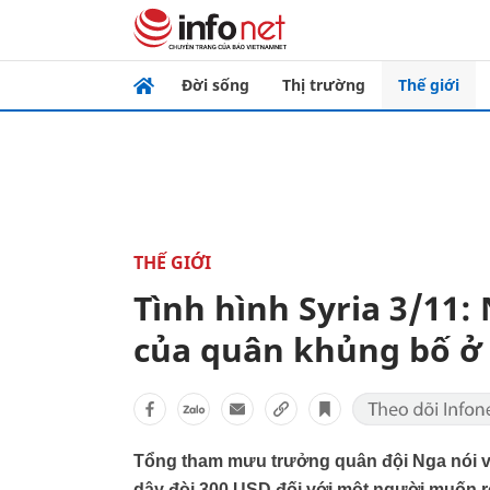
Đời sống
Thị trường
Thế giới
THẾ GIỚI
Tình hình Syria 3/11:
của quân khủng bố ở
Tổng tham mưu trưởng quân đội Nga nói v
dậy đòi 300 USD đối với một người muốn 