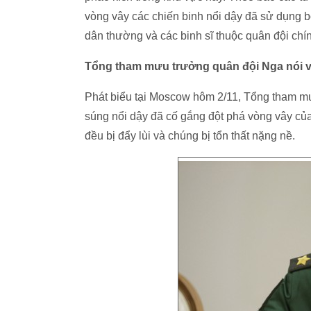
vòng vây các chiến binh nổi dậy đã sử dụng 
dân thường và các binh sĩ thuộc quân đội chí
Tổng tham mưu trưởng quân đội Nga nói v
Phát biểu tại Moscow hôm 2/11, Tổng tham mư
súng nổi dậy đã cố gắng đột phá vòng vây củ
đều bị đẩy lùi và chúng bị tổn thất nặng nề.