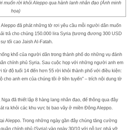
ời muốn rời khỏi Aleppo qua hành lanh nhân đạo (Ảnh minh
họa)
ại Aleppo đã phát những tờ rơi yêu cầu mỗi người dân muốn
hải trả cho chúng 150.000 lira Syria (tương đương 300 USD
ự tối cao Jaish Al-Fatah.
 thống khổ của người dân trong thành phố do những vụ đánh
uân chính phủ Syria. Sau cuộc họp với những người anh em
từ độ tuổi 14 đến hơn 55 rời khỏi thành phố với điều kiện:
ộ cho anh em của chúng tôi ở tiền tuyến” – trích nội dung tờ
Nga đã thiết lập 8 hàng lang nhân đạo, để thông qua đây
oát ra khỏi các khu vực bị bao vây ở miền Đông Aleppo.
g tại Aleppo. Trong những ngày gần đây chúng tăng cường
 quân chính phủ (Syria) vào ngày 30/10 với nỗ lực phá vỡ