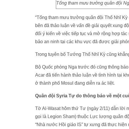
Tổng tham mưu trưởng quân đội Ng
“Tổng tham mưu trưởng quân đội Thổ Nhĩ Kỳ đ
bên đã thảo luận về vấn đề giải quyết xung độ
đổi ý kiến về việc tiếp tục và mở rộng hợp tá
bảo an ninh tại các khu vực đã được giải phóng
Trong tuyên bố Tướng Thổ Nhĩ Kỳ cũng khẳng 
Bộ Quốc phòng Nga trước đó cũng thông báo 
Acar đã tiến hành thảo luận về tình hình tại k
ở thành phố Mosul đang diễn ra ác liệt.
Quân đội Syria Tự do thông báo về một cu
Tờ Al-Wasat hôm thứ Tư (ngày 2/11) dẫn lời 
gọi là Legion Sham) thuộc Lực lượng quân độ
“Nhà nước Hồi giáo IS” tự xưng đã thực hiện 