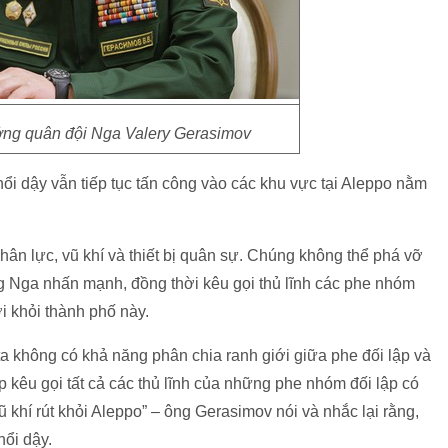
ng quân đội Nga Valery Gerasimov
ổi dậy vẫn tiếp tục tấn công vào các khu vực tại Aleppo nằm
hân lực, vũ khí và thiết bị quân sự. Chúng không thể phá vỡ
g Nga nhấn mạnh, đồng thời kêu gọi thủ lĩnh các phe nhóm
ời khỏi thành phố này.
ta không có khả năng phân chia ranh giới giữa phe đối lập và
ếp kêu gọi tất cả các thủ lĩnh của những phe nhóm đối lập có
khí rút khỏi Aleppo” – ông Gerasimov nói và nhắc lại rằng,
nổi dậy.