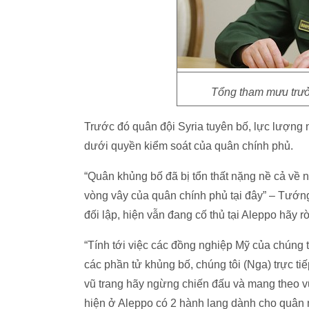
Tổng tham mưu trưở
Trước đó quân đội Syria tuyên bố, lực lượng n
dưới quyền kiểm soát của quân chính phủ.
“Quân khủng bố đã bị tổn thất nặng nề cả về n
vòng vây của quân chính phủ tại đây” – Tướn
đối lập, hiện vẫn đang cố thủ tại Aleppo hãy r
“Tính tới việc các đồng nghiệp Mỹ của chúng 
các phần tử khủng bố, chúng tôi (Nga) trực ti
vũ trang hãy ngừng chiến đấu và mang theo vũ 
hiện ở Aleppo có 2 hành lang dành cho quân 