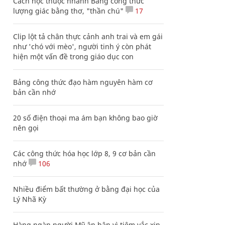
Cách học thuộc nhanh Bảng công thức
lượng giác bằng thơ, "thần chú"
17
Clip lột tả chân thực cảnh anh trai và em gái
như 'chó với mèo', người tinh ý còn phát
hiện một vấn đề trong giáo dục con
Bảng công thức đạo hàm nguyên hàm cơ
bản cần nhớ
20 số điện thoại ma ám bạn không bao giờ
nên gọi
Các công thức hóa học lớp 8, 9 cơ bản cần
nhớ
106
Nhiều điểm bất thường ở bằng đại học của
Lý Nhã Kỳ
Hàng ngàn người Mỹ ân hận vì tiêm vắc xin