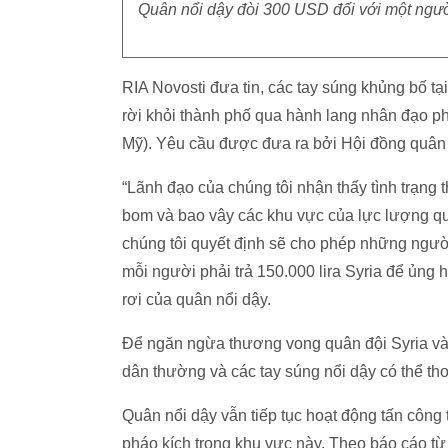
Quân nổi dậy đòi 300 USD đối với một ngư
RIA Novosti đưa tin, các tay súng khủng bố t
rời khỏi thành phố qua hành lang nhân đạo p
Mỹ). Yêu cầu được đưa ra bởi Hội đồng quân s
“Lãnh đạo của chúng tôi nhận thấy tình trạng
bom và bao vây các khu vực của lực lượng q
chúng tôi quyết định sẽ cho phép những người 
mỗi người phải trả 150.000 lira Syria để ủng h
rơi của quân nổi dậy.
Để ngăn ngừa thương vong quân đội Syria và 
dân thường và các tay súng nổi dậy có thể th
Quân nổi dậy vẫn tiếp tục hoạt động tấn côn
pháo kích trong khu vực này. Theo báo cáo từ