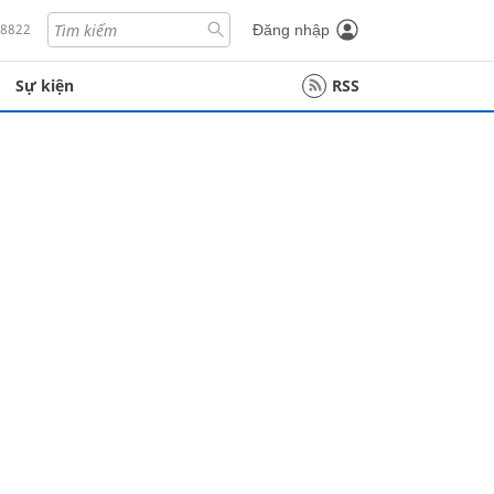
18822
Đăng nhập
Sự kiện
RSS