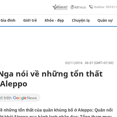
Hotline: 09161
Gia đình
Giới trẻ
Khỏe - đẹp
Chuyện lạ
Quân sự
03/11/2016 06:07 (GMT+07:00)
 Nga nói về những tổn thất
 Aleppo
ề những tổn thất của quân khủng bố ở Aleppo; Quân nổi
rời khỏi Aleppo qua hành lanh nhân đạo; Tổng tham mưu