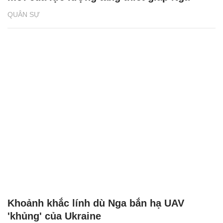
QUÂN SỰ
Khoảnh khắc lính dù Nga bắn hạ UAV
'khủng' của Ukraine