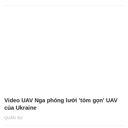
Video UAV Nga phóng lưới 'tóm gọn' UAV
của Ukraine
QUÂN SỰ