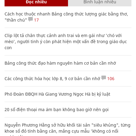
Đọc nhiều
Bình luận nhiều
Cách học thuộc nhanh Bảng công thức lượng giác bằng thơ,
"thần chú"
17
Clip lột tả chân thực cảnh anh trai và em gái như 'chó với
mèo', người tinh ý còn phát hiện một vấn đề trong giáo dục
con
Bảng công thức đạo hàm nguyên hàm cơ bản cần nhớ
Các công thức hóa học lớp 8, 9 cơ bản cần nhớ
106
Phó Đoàn ĐBQH Hà Giang Vương Ngọc Hà bị kỷ luật
20 số điện thoại ma ám bạn không bao giờ nên gọi
Nguyễn Phương Hằng sở hữu khối tài sản "siêu khủng", từng
khoe sổ đỏ tính bằng cân, mắng cựu mẫu 'không có nổi