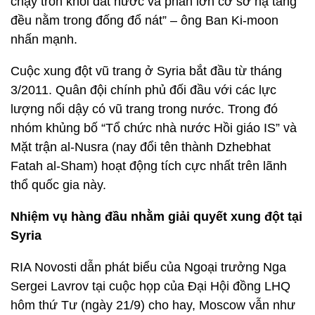
chạy trốn khỏi đất nước và phần lớn cơ sở hạ tầng
đều nằm trong đống đổ nát” – ông Ban Ki-moon
nhấn mạnh.
Cuộc xung đột vũ trang ở Syria bắt đầu từ tháng
3/2011. Quân đội chính phủ đối đầu với các lực
lượng nổi dậy có vũ trang trong nước. Trong đó
nhóm khủng bố “Tổ chức nhà nước Hồi giáo IS” và
Mặt trận al-Nusra (nay đổi tên thành Dzhebhat
Fatah al-Sham) hoạt động tích cực nhất trên lãnh
thổ quốc gia này.
Nhiệm vụ hàng đầu nhằm giải quyết xung đột tại
Syria
RIA Novosti dẫn phát biểu của Ngoại trưởng Nga
Sergei Lavrov tại cuộc họp của Đại Hội đồng LHQ
hôm thứ Tư (ngày 21/9) cho hay, Moscow vẫn như