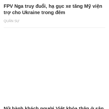
FPV Nga truy đuổi, hạ gục xe tăng Mỹ viện
trợ cho Ukraine trong đêm
QUÂN SỰ
Nữ hành khách người Việt khỏa thân ở sân