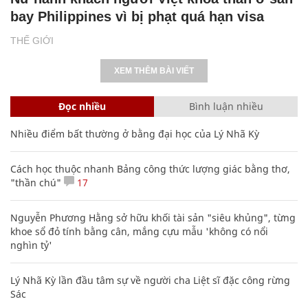
bay Philippines vì bị phạt quá hạn visa
THẾ GIỚI
XEM THÊM BÀI VIẾT
Đọc nhiều
Bình luận nhiều
Nhiều điểm bất thường ở bằng đại học của Lý Nhã Kỳ
Cách học thuộc nhanh Bảng công thức lượng giác bằng thơ,
"thần chú"
17
Nguyễn Phương Hằng sở hữu khối tài sản "siêu khủng", từng
khoe sổ đỏ tính bằng cân, mắng cựu mẫu 'không có nổi
nghìn tỷ'
Lý Nhã Kỳ lần đầu tâm sự về người cha Liệt sĩ đặc công rừng
Sác