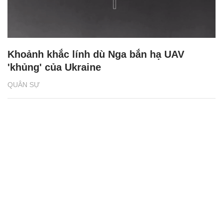
Khoảnh khắc lính dù Nga bắn hạ UAV
'khủng' của Ukraine
QUÂN SỰ