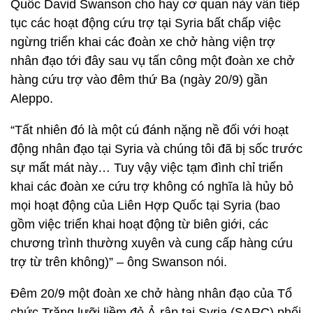
Quốc David Swanson cho hay cơ quan này vẫn tiếp
tục các hoạt động cứu trợ tại Syria bất chấp việc
ngừng triển khai các đoàn xe chở hàng viện trợ
nhân đạo tới đây sau vụ tấn công một đoàn xe chở
hàng cứu trợ vào đêm thứ Ba (ngày 20/9) gần
Aleppo.
“Tất nhiên đó là một cú đánh nặng nề đối với hoạt
động nhân đạo tại Syria và chúng tôi đã bị sốc trước
sự mất mát này… Tuy vậy việc tạm đình chỉ triển
khai các đoàn xe cứu trợ không có nghĩa là hủy bỏ
mọi hoạt động của Liên Hợp Quốc tại Syria (bao
gồm việc triển khai hoạt động từ biên giới, các
chương trình thường xuyên và cung cấp hàng cứu
trợ từ trên không)” – ông Swanson nói.
Đêm 20/9 một đoàn xe chở hàng nhân đạo của Tổ
chức Trăng lưỡi liềm đỏ Ả-rập tại Syria (SARC) phối