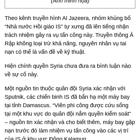
(Ảnh minh họa)
Theo kênh truyền hình Al Jazeera, nhóm khủng bố
“Nhà nước Hồi giáo IS” tự xưng đã lên tiếng nhận
trách nhiệm gây ra vụ tấn công này. Truyền thông Ả
Rập không loại trừ khả năng, nguyên nhân vụ tai
nạn có thể là vấn đề về kỹ thuật.
Hiện chính quyền Syria chưa đưa ra bình luận nào
về sự cố này.
Một nguồn tin thuộc quân đội Syria xác nhận với
Sputnik, các chiến binh IS đã bắn hạ một máy bay
tại tỉnh Damascus. “Viên phi công được cứu sống
tại một khu vực do quân đội nắm quyền kiểm soát”
– nguồn tin xác nhận và cho biết thêm, máy bay gặp
nạn trước đó làm nhiệm vụ tấn công vào các vị trí
của IS ở khu vực Đông Kalamun.