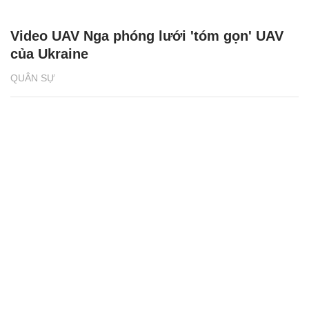
Video UAV Nga phóng lưới 'tóm gọn' UAV
của Ukraine
QUÂN SỰ