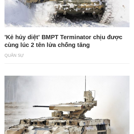
'Kẻ hủy diệt' BMPT Terminator chịu được
cùng lúc 2 tên lửa chống tăng
QUÂN SỰ